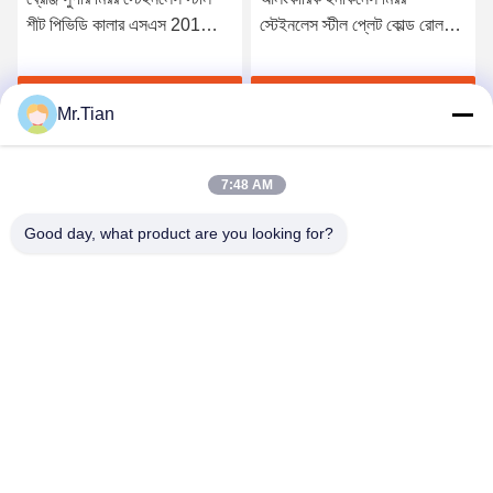
শীট পিভিডি কালার এসএস 201
স্টেইনলেস স্টীল প্লেট কোল্ড রোলড
304 316
201 304 316
সেরা দাম পান
সেরা দাম পান
Mr.Tian
7:48 AM
Good day, what product are you looking for?
(GuangDong)Foshan Winsco Metal Products
Co., Ltd.
info@winscometal.com
0086-757-86856916
প্রধান কার্যালয়: রুম 1006, বিল্ডিং এ, স্টার প্লাজা, নং B270, পূর্ব লেকং
এভিনিউ, লেকং টাউন, শুন্ডে জেলা, ফোশান সিটি, গুয়াংডং প্রদেশ, চীন।