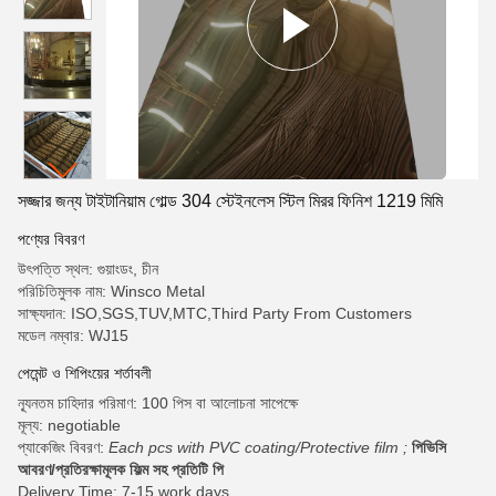
সজ্জার জন্য টাইটানিয়াম গোল্ড 304 স্টেইনলেস স্টিল মিরর ফিনিশ 1219 মিমি
পণ্যের বিবরণ
উৎপত্তি স্থল: গুয়াংডং, চীন
পরিচিতিমুলক নাম: Winsco Metal
সাক্ষ্যদান: ISO,SGS,TUV,MTC,Third Party From Customers
মডেল নম্বার: WJ15
পেমেন্ট ও শিপিংয়ের শর্তাবলী
ন্যূনতম চাহিদার পরিমাণ: 100 পিস বা আলোচনা সাপেক্ষে
মূল্য: negotiable
প্যাকেজিং বিবরণ:
Each pcs with PVC coating/Protective film ;
পিভিসি
আবরণ/প্রতিরক্ষামূলক ফিল্ম সহ প্রতিটি পি
Delivery Time: 7-15 work days