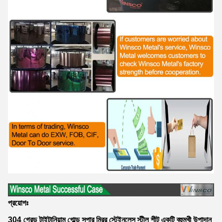
প্রয়োগঃ
304 গ্রেড টাইটানিয়াম গোল্ড সুপার মিরর স্টেইনলেস স্টীল শীট একটি বহুমুখী উপাদান