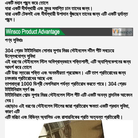
একটি মহান পছন্দ করে তোলে
যারা একটি দীর্ঘস্থায়ী এবং সুন্দর সমাপ্তি চান তাদের জন্য।
যারা একটি টেকসই এবং দীর্ঘস্থায়ী উপাদান খুঁজছেন তাদের জন্য এটি একটি দুর্দান্ত
পছন্দ।
পণ্য সুবিধাঃ
304 গ্রেড টাইটানিয়াম সোনার সুপার মিরর স্টেইনলেস স্টীল শীট সবচেয়ে
উল্লেখযোগ্য সুবিধা
এই ধরণের স্টেইনলেস স্টিল অবিশ্বাস্যভাবে শক্তিশালী, এটি অ্যাপ্লিকেশনের জন্য
আদর্শ করে তোলে
এটি উচ্চ স্তরের শক্তি এবং অনমনীয়তা প্রয়োজন। এটি তাপ প্রতিরোধের জন্য
চমৎকার প্রতিরোধের আছে এবং
তাপমাত্রা 1000 ডিগ্রী সেলসিয়াস পর্যন্ত প্রতিরোধ করতে পারে। 304 গ্রেড
টাইটানিয়াম স্বর্ণ রঙ
টাইটানিয়াম গোল্ড সুপার মিরর স্টেইনলেস স্টিল শীট এটি একটি অনন্য নান্দনিক আবেদন
দেয়।
এছাড়াও এই ধরণের স্টেইনলেস স্টিলের জারা প্রতিরোধ ক্ষমতা একটি প্রধান সুবিধা,
কারণ এটি
এটি মরিচা এবং বিভিন্ন অ্যাসিড এবং রাসায়নিকের প্রতি অত্যন্ত প্রতিরোধী।