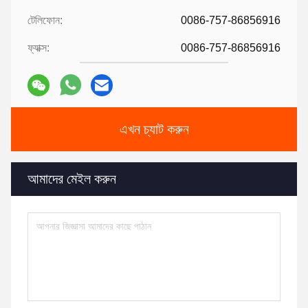
টেলিফোন:
0086-757-86856916
ফ্যাক্স:
0086-757-86856916
এখন চ্যাট করুন
আমাদের মেইল করুন