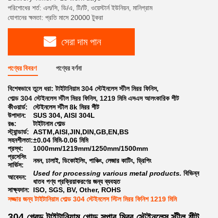
পরিশোধের শর্ত: এল/সি, ডি/এ, টি/টি, ওয়েস্টার্ন ইউনিয়ন, মানিগ্রাম
যোগানের ক্ষমতা: প্রতি মাসে 20000 টুকরা
সেরা দাম পান
পণ্যের বিবরণ
পণ্যের বর্ণনা
বিশেষভাবে তুলে ধরা:
টাইটানিয়াম 304 স্টেইনলেস স্টীল মিরর ফিনিস
,
গোল্ড 304 স্টেইনলেস স্টীল মিরর ফিনিস
,
1219 মিমি এসএস আলংকারিক শীট
কীওয়ার্ড:
স্টেইনলেস স্টীল 8k মিরর শীট
উপাদান:
SUS 304, AISI 304L
রঙ:
টাইটানাম গোল্ড
স্ট্যান্ডার্ড:
ASTM,AISI,JIN,DIN,GB,EN,BS
সহনশীলতা:
±0.04 মিমি-0.06 মিমি
প্রস্থ:
1000mm/1219mm/1250mm/1500mm
প্রসেসিং
নমন, ঢালাই, ডিকোইলিং, পাঞ্চিং, লেজার কাটিং, ড্রিপিং
সার্ভিস:
Used for processing various metal products.
বিভিন্ন
আবেদন:
ধাতব পণ্য প্রক্রিয়াকরণের জন্য ব্যবহৃত
সাক্ষ্যদান:
ISO, SGS, BV, Other, ROHS
সজ্জার জন্য টাইটানিয়াম গোল্ড 304 স্টেইনলেস স্টিল মিরর ফিনিশ 1219 মিমি
304 গ্রেড টাইটানিয়াম গোল্ড সুপার মিরর স্টেইনলেস স্টীল শীট