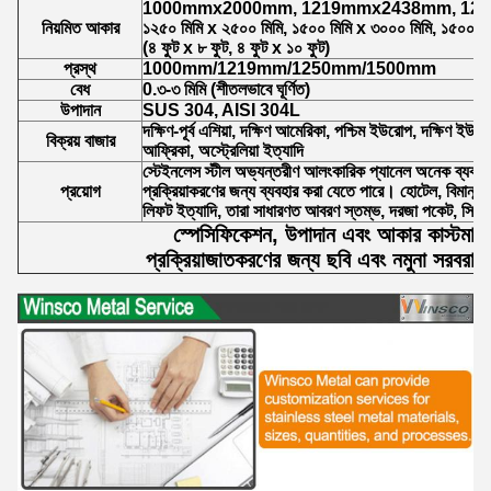
1000mmx2000mm, 1219mmx2438mm, 12
নিয়মিত আকার
১২৫০ মিমি x ২৫০০ মিমি, ১৫০০ মিমি x ৩০০০ মিমি, ১৫০০ ম
(৪ ফুট x ৮ ফুট, ৪ ফুট x ১০ ফুট)
প্রস্থ
1000mm/1219mm/1250mm/1500mm
বেধ
0.৩-৩ মিমি (শীতলভাবে ঘূর্ণিত)
উপাদান
SUS 304, AISI 304L
দক্ষিণ-পূর্ব এশিয়া, দক্ষিণ আমেরিকা, পশ্চিম ইউরোপ, দক্ষিণ ইউরোপ
বিক্রয় বাজার
আফ্রিকা, অস্ট্রেলিয়া ইত্যাদি
স্টেইনলেস স্টীল অভ্যন্তরীণ আলংকারিক প্যানেল অনেক ব্যবহার
প্রয়োগ
প্রক্রিয়াকরণের জন্য ব্যবহার করা যেতে পারে। হোটেল, বিমানবন্দর
লিফট ইত্যাদি, তারা সাধারণত আবরণ স্তম্ভ, দরজা পকেট, সিলিং, 
স্পেসিফিকেশন, উপাদান এবং আকার কাস্টমাই
প্রক্রিয়াজাতকরণের জন্য ছবি এবং নমুনা সরবরা