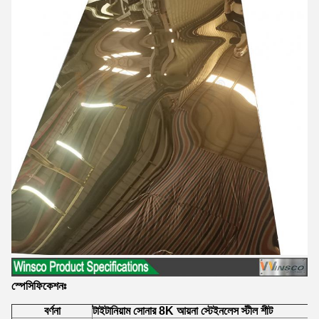
স্পেসিফিকেশনঃ
বর্ণনা
টাইটানিয়াম সোনার 8K আয়না স্টেইনলেস স্টীল শীট