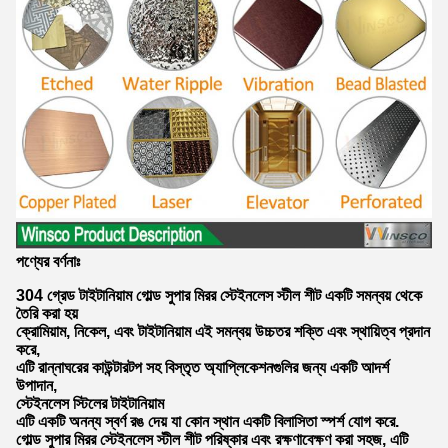
পণ্যের বর্ণনাঃ
304 গ্রেড টাইটানিয়াম গোল্ড সুপার মিরর স্টেইনলেস স্টীল শীট একটি সমন্বয় থেকে
তৈরি করা হয়
ক্রোমিয়াম, নিকেল, এবং টাইটানিয়াম এই সমন্বয় উচ্চতর শক্তি এবং স্থায়িত্ব প্রদান
করে,
এটি রান্নাঘরের কাউন্টারটপ সহ বিস্তৃত অ্যাপ্লিকেশনগুলির জন্য একটি আদর্শ
উপাদান,
স্টেইনলেস স্টিলের টাইটানিয়াম
এটি একটি অনন্য স্বর্ণ রঙ দেয় যা কোন স্থান একটি বিলাসিতা স্পর্শ যোগ করে.
গোল্ড সুপার মিরর স্টেইনলেস স্টীল শীট পরিষ্কার এবং রক্ষণাবেক্ষণ করা সহজ, এটি