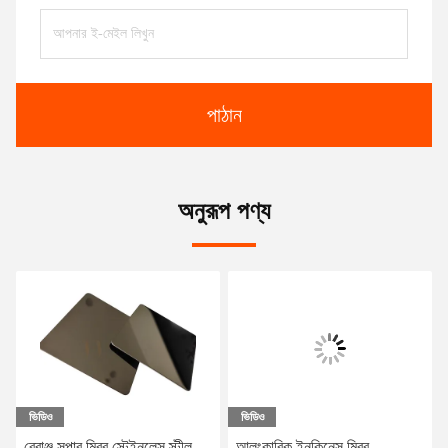
পাঠান
অনুরূপ পণ্য
ভিডিও
ভিডিও
ব্রোঞ্জ সুপার মিরর স্টেইনলেস স্টীল
আলংকারিক ইনকিনেস মিরর