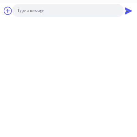
Tags:
Photo
আলংকারিক স্টেইনলেস স্টিল শীট
রিপল পিভিডি শীট
Video Call
পুঁতি বিস্ফোরিত স্টেইনলেস স্টীল শীট
Audio Call
যোগাযোগ
যোগাযোগ:
Mr. Tian
টেলিফোন:
0086-757-86856916
ফ্যাক্স:
0086-757-86856916