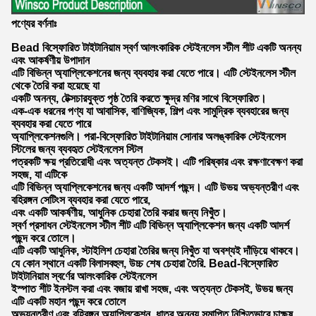
পণ্যের বর্ণনাঃ
Bead বিস্ফোরিত টাইটানিয়াম স্বর্ণ আলংকারিক স্টেইনলেস স্টীল শীট একটি অনন্য
এবং আকর্ষণীয় উপাদান
এটি বিভিন্ন অ্যাপ্লিকেশনের জন্য ব্যবহার করা যেতে পারে। এটি স্টেইনলেস স্টীল
থেকে তৈরি করা হয়েছে যা
একটি অনন্য, টেক্সচারযুক্ত পৃষ্ঠ তৈরি করতে ক্ষুদ্র মণির সাথে বিস্ফোরিত।
এক-এক ধরনের পণ্য যা আবাসিক, বাণিজ্যিক, শিল্প এবং সামুদ্রিক ব্যবহারের জন্য
ব্যবহার করা যেতে পারে
অ্যাপ্লিকেশনগুলি। পরা-বিস্ফোরিত টাইটানিয়াম সোনার অলঙ্কারিক স্টেইনলেস
স্টিলের জন্য ব্যবহৃত স্টেইনলেস স্টিল
পত্রকটি ক্ষয় প্রতিরোধী এবং অত্যন্ত টেকসই। এটি পরিষ্কার এবং রক্ষণাবেক্ষণ করা
সহজ, যা এটিকে
এটি বিভিন্ন অ্যাপ্লিকেশনের জন্য একটি আদর্শ পছন্দ। এটি উভয় অভ্যন্তরীণ এবং
বহিরঙ্গন সেটিংস ব্যবহার করা যেতে পারে,
এবং একটি আকর্ষণীয়, আধুনিক চেহারা তৈরি করার জন্য নিখুঁত।
স্বর্ণ প্রসাধন স্টেইনলেস স্টীল শীট এটি বিভিন্ন অ্যাপ্লিকেশন জন্য একটি আদর্শ
পছন্দ করে তোলে।
এটি একটি আধুনিক, স্টাইলিশ চেহারা তৈরির জন্য নিখুঁত যা অবশ্যই দাঁড়িয়ে থাকবে।
যে কোন স্থানে একটি বিলাসবহুল, উচ্চ শেষ চেহারা তৈরি. Bead-বিস্ফোরিত
টাইটানিয়াম স্বর্ণের আলংকারিক স্টেইনলেস
ইস্পাত শীট ইনস্টল করা এবং বজায় রাখা সহজ, এবং অত্যন্ত টেকসই, উভয় জন্য
এটি একটি মহান পছন্দ করে তোলে
অভ্যন্তরীণ এবং বহিরঙ্গন অ্যাপ্লিকেশন. ধাতুর অনন্য সমাপ্তি নিশ্চিতভাবে চাক্ষুষ