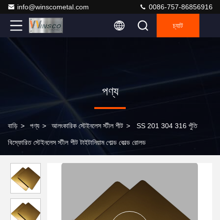
info@winscometal.com
0086-757-86856916
চ্যাট
পণ্য
বাড়ি
>
পণ্য
>
আলংকারিক স্টেইনলেস স্টীল শীট
>
SS 201 304 316 পুঁতি
বিস্ফোরিত স্টেইনলেস স্টীল শীট টাইটানিয়াম গোল্ড কোল্ড রোলড