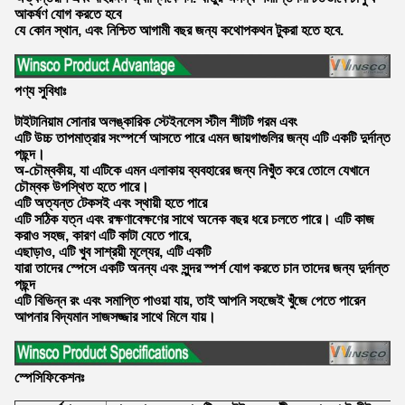
আকর্ষণ যোগ করতে হবে
যে কোন স্থান, এবং নিশ্চিত আগামী বছর জন্য কথোপকথন টুকরা হতে হবে.
পণ্য সুবিধাঃ
টাইটানিয়াম সোনার অলঙ্কারিক স্টেইনলেস স্টীল শীটটি গরম এবং
এটি উচ্চ তাপমাত্রার সংস্পর্শে আসতে পারে এমন জায়গাগুলির জন্য এটি একটি দুর্দান্ত
পছন্দ।
অ-চৌম্বকীয়, যা এটিকে এমন এলাকায় ব্যবহারের জন্য নিখুঁত করে তোলে যেখানে
চৌম্বক উপস্থিত হতে পারে।
এটি অত্যন্ত টেকসই এবং স্থায়ী হতে পারে
এটি সঠিক যত্ন এবং রক্ষণাবেক্ষণের সাথে অনেক বছর ধরে চলতে পারে। এটি কাজ
করাও সহজ, কারণ এটি কাটা যেতে পারে,
এছাড়াও, এটি খুব সাশ্রয়ী মূল্যের, এটি একটি
যারা তাদের স্পেসে একটি অনন্য এবং সুন্দর স্পর্শ যোগ করতে চান তাদের জন্য দুর্দান্ত
পছন্দ
এটি বিভিন্ন রং এবং সমাপ্তি পাওয়া যায়, তাই আপনি সহজেই খুঁজে পেতে পারেন
আপনার বিদ্যমান সাজসজ্জার সাথে মিলে যায়।
স্পেসিফিকেশনঃ