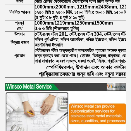
বর্ণনা
কোল্ড রোলড ডেকোরেটিভ স্টেইনলেস স্টীল ময়লা ব্লাস্ট শীট
1000mmx2000mm, 1219mmx2438mm, 121
নিয়মিত আকার
১২৫০ মিমি x ২৫০০ মিমি, ১৫০০ মিমি x ৩০০০ মিমি, ১৫০০ মিম
(৪ ফুট x ৮ ফুট, ৪ ফুট x ১০ ফুট)
প্রস্থ
1000mm/1219mm/1250mm/1500mm
বেধ
0.৩-৩ মিমি (শীতলভাবে ঘূর্ণিত)
উপাদান
স্টেইনলেস স্টীল 201, স্টেইনলেস স্টীল 304, স্টেইনলেস স্টীল
দক্ষিণ-পূর্ব এশিয়া, দক্ষিণ আমেরিকা, পশ্চিম ইউরোপ, দক্ষিণ ইউরোপ, 
বিক্রয় বাজার
অস্ট্রেলিয়া ইত্যাদি
স্টেইনলেস স্টীল অভ্যন্তরীণ আলংকারিক প্যানেল অনেক ব্যবহার আছ
প্রয়োগ
জন্য ব্যবহার করা যেতে পারে। হোটেল, বিমানবন্দর, রান্নাঘর, রেস্ট
তারা সাধারণত আবরণ স্তম্ভ, দরজা পকেট, সিলিং, প্রাচীর প্যানেল 
স্পেসিফিকেশন, উপাদান এবং আকার কাস্টমাই
প্রক্রিয়াজাতকরণের জন্য ছবি এবং নমুনা সরবরা