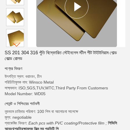
SS 201 304 316 পুঁতি বিস্ফোরিত স্টেইনলেস স্টীল শীট টাইটানিয়াম গোল্ড
কোল্ড রোলড
পণ্যের বিবরণ
উৎপত্তি স্থল: গুয়াংডং, চীন
পরিচিতিমুলক নাম: Winsco Metal
সাক্ষ্যদান: ISO,SGS,TUV,MTC,Third Party From Customers
Model Number: WD05
পেমেন্ট ও শিপিংয়ের শর্তাবলী
ন্যূনতম চাহিদার পরিমাণ: 100 পিস বা আলোচনা সাপেক্ষে
মূল্য: negotiable
প্যাকেজিং বিবরণ:
Each pcs with PVC coating/Protective film ;
পিভিসি
আবরণ/প্রতিরক্ষামূলক ফিল্ম সহ প্রতিটি পি