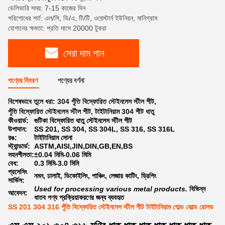
ডেলিভারি সময়: 7-15 কাজের দিন
পরিশোধের শর্ত: এল/সি, ডি/এ, টি/টি, ওয়েস্টার্ন ইউনিয়ন, মানিগ্রাম
যোগানের ক্ষমতা: প্রতি মাসে 20000 টুকরা
সেরা দাম পান
পণ্যের বিবরণ
পণ্যের বর্ণনা
বিশেষভাবে তুলে ধরা:
304 পুঁতি বিস্ফোরিত স্টেইনলেস স্টীল শীট
,
পুঁতি বিস্ফোরিত স্টেইনলেস স্টীল শীট
,
টাইটানিয়াম 304 শীট ধাতু
কীওয়ার্ড:
গুটিকা বিস্ফোরিত ধাতু স্টেইনলেস স্টীল শীট
উপাদান:
SS 201, SS 304, SS 304L, SS 316, SS 316L
রঙ:
টাইটানিয়াম সোনা
স্ট্যান্ডার্ড:
ASTM,AISI,JIN,DIN,GB,EN,BS
সহনশীলতা:
±0.04 মিমি-0.06 মিমি
বেধ:
0.3 মিমি-3.0 মিমি
প্রসেসিং
নমন, ঢালাই, ডিকোইলিং, পাঞ্চিং, লেজার কাটিং, ড্রিপিং
সার্ভিস:
Used for processing various metal products.
বিভিন্ন
আবেদন:
ধাতব পণ্য প্রক্রিয়াকরণের জন্য ব্যবহৃত
SS 201 304 316 পুঁতি বিস্ফোরিত স্টেইনলেস স্টীল শীট টাইটানিয়াম গোল্ড কোল্ড রোলড