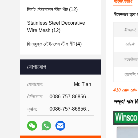
পণ্যের বিবরণ
লিফট স্টেইনলেস স্টীল শীট
(12)
বিশেষভাবে তুলে 
Stainless Steel Decorative
কীওয়ার্ড:
Wire Mesh
(12)
ছিদ্রযুক্ত স্টেইনলেস স্টীল শীট
(4)
শর্তাবলী:
সহনশীলতা
যোগাযোগ
প্রসেসিং স
যোগাযোগ:
Mr. Tian
410 কোল্ড রোল্ড
টেলিফোন:
0086-757-86856916
সস্তা দাম 
ফ্যাক্স:
0086-757-86856916