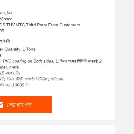
াংডং, চীন
: Winsco
SO,SGS,TUV,MTC,Third Party From Customers
T05
শর্তাবলী
r Quantity: 1 Tons
e
1. PVC coating on Both sides;
1. উভয় পক্ষের পিভিসি আবরণ;
2.
aper, meta
-15 কাজের দিন
ি, ডি/এ, টি/টি, ওয়েস্টার্ন ইউনিয়ন, মানিগ্রাম
প্রতি মাসে 10000 টন
সেরা দাম পান