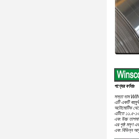
পণ্যের বর্ণনাঃ
সস্তা দাম WINS
এটি একটি বহুমুখী
অটোমোটিভ থেকে ই
এটিতে ১১.৫-১৩
এবং উচ্চ তাপমা
এর পৃষ্ঠ মসৃণ 
এবং বিভিন্ন আক