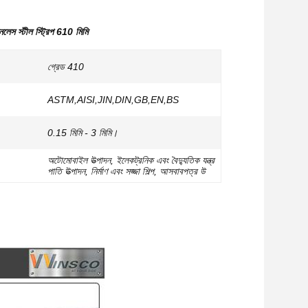
লেস স্টীল স্ট্রিপ 610 মিমি
গ্রেড 410
ASTM,AISI,JIN,DIN,GB,EN,BS
0.15 মিমি - 3 মিমি।
অটোমোবাইল উত্পাদন, ইলেকট্রনিক এবং বৈদ্যুতিক যন্ত্র
পাতি উত্পাদন, নির্মাণ এবং সজ্জা শিল্প, আসবাবপত্র উ