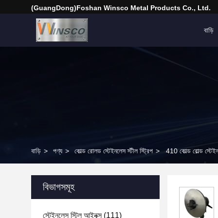
(GuangDong)Foshan Winsco Metal Products Co., Ltd.
বাড়ি
বাড়ি
>
পণ্য
>
কোল্ড রোলড স্টেইনলেস স্টীল স্ট্রিপ
>
410 কোল্ড রোল্ড স্টেই
বিভাগসমূহ
স্টেইনলেস স্টিল আইনক্স
(111)