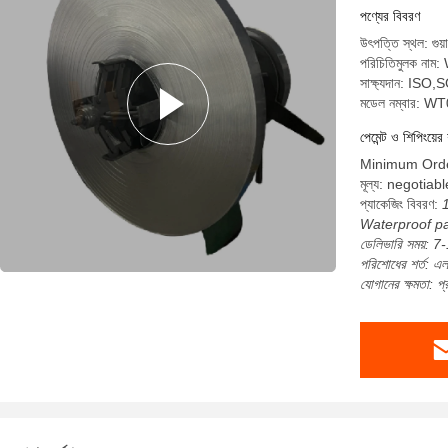
পণ্যের বিবরণ
উৎপত্তি স্থল: গুয়
পরিচিতিমুলক নাম
সাক্ষ্যদান: I
মডেল নম্বার: W
পেমেন্ট ও শিপিংয়ের 
Minimum Orde
মূল্য: negotiabl
প্যাকেজিং বিবরণ:
Waterproof p
ডেলিভারি সময়: 7
পরিশোধের শর্ত: এল/স
যোগানের ক্ষমতা: 