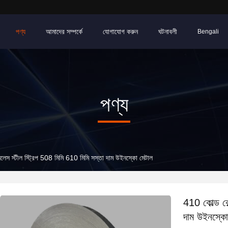
পণ্য
আমাদের সম্পর্কে
যোগাযোগ করুন
ঘটনাবলী
Bengali
পণ্য
নলেস স্টীল স্ট্রিপ 508 মিমি 610 মিমি সস্তা দাম উইনস্কো মেটাল
410 কোল্ড রো
দাম উইনস্কো