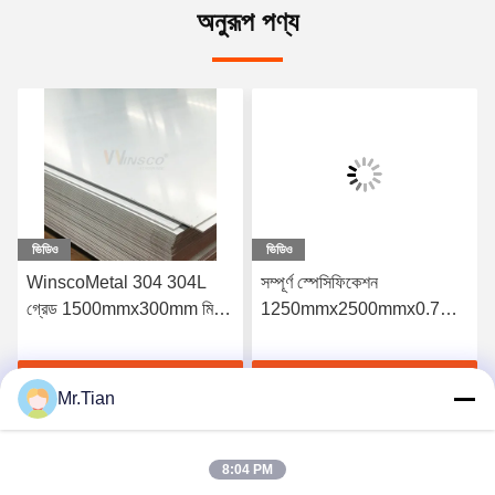
অনুরূপ পণ্য
ভিডিও
ভিডিও
WinscoMetal 304 304L
সম্পূর্ণ স্পেসিফিকেশন
গ্রেড 1500mmx300mm মিল
1250mmx2500mmx0.7mm
পৃষ্ঠতল প্লেট স্টেইনলেস স্টীল 2B
এস এস প্লেট কোল্ড রোলড 2B
শীট 0.7mm বেধ
স্টেইনলেস স্টীল শীট 304 304L
সেরা দাম পান
সেরা দাম পান
গ্রেড
Mr.Tian
8:04 PM