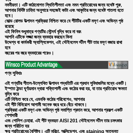
নমনীয়তা। এটি কাঠামোগত স্থিতিশীলতা এবং নমন প্রতিরোধের জন্য যথেষ্ট পুরু,
আপনার নির্দিষ্ট চাহিদা অনুসারে সহজেই কাটা এবং আকৃতির জন্য যথেষ্ট পাতলা হতে
হবে।
কোল্ড রোলড উত্পাদন প্রক্রিয়া নিশ্চিত করে যে শীটটির একটি মসৃণ এবং অভিন্ন পৃষ্ঠ
রয়েছে
এই ফিনিস শুধুমাত্র পণ্যটির সৌন্দর্য বৃদ্ধি করে না বরং
আপনি এটিকে সজ্জা জন্য ব্যবহার করছেন কিনা
উদ্দেশ্য বা কার্যকরী অ্যাপ্লিকেশন, এই স্টেইনলেস স্টীল শীট তার মসৃণ বজায় রাখা
হবে
বছরের পর বছর ব্যবহারের পরেও।
পণ্য সুবিধাঃ
এই পণ্যটির শীতল-উল্লেখিত উত্পাদন পদ্ধতিটি এর প্রধান সুবিধাগুলির মধ্যে একটি।
ইস্পাত ঠান্ডা ঘূর্ণায়মান দ্বারা শক্তিশালী এবং কঠোর করা হয়, যা তার প্রতিরোধ ক্ষমতা
বৃদ্ধি করে
এটি নিশ্চিত করে যে, এমনকি কঠোর পরিবেশেও, আপনার
এই শীট বিনিয়োগ আগামী অনেক বছর ধরে বেঁচে থাকবে।
প্রক্রিয়া একটি মসৃণ এবং অভিন্ন পৃষ্ঠ সমাপ্তি প্রদান করে, আপনার প্রকল্প একটি
পেশাদারী
এবং পোলিশ চেহারা. এই শীট ব্যবহৃত AISI 201 স্টেইনলেস স্টীল তার চমৎকার
জন্য পরিচিত হয়
ক্ষয় প্রতিরোধের বৈশিষ্ট্য। এটি মরিচা, অক্সিডেশন, এবং staining অত্যন্ত