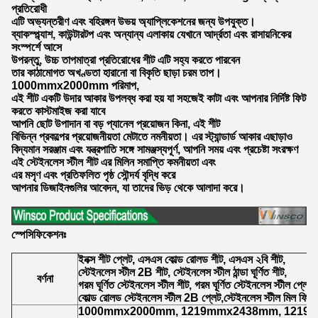
প্রতিরোধী
এটি অভ্যন্তরীণ এবং বহিরঙ্গন উভয় অ্যাপ্লিকেশনের জন্য উপযুক্ত।
ব্যাকস্প্ল্যাশ, কাউন্টারটপ এবং অন্যান্য এলাকায় যেখানে আর্দ্রতা এবং রাসায়নিকের
সংস্পর্শে আসে
উপরন্তু, উচ্চ তাপমাত্রা প্রতিরোধের শীট এটি সহ্য করতে পারবেন
তার কাঠামোগত অখণ্ডতা হারানো বা বিকৃতি ছাড়া চরম তাপ।
1000mmx2000mm পরিমাপ,
এই শীট একটি উদার আকার উপলব্ধ করা হয় যা সহজেই কাটা এবং আপনার নির্দিষ্ট ফিট
করতে কাস্টমাইজ করা যাবে
আপনি ছোট উপাদান বা বড় প্যানেল প্রয়োজন কিনা, এই শীট
বিভিন্ন প্রকল্পের প্রয়োজনীয়তা মেটাতে নমনীয়তা। এর স্ট্যান্ডার্ড আকার এছাড়াও
বিদ্যমান সরঞ্জাম এবং যন্ত্রপাতি সঙ্গে সামঞ্জস্যপূর্ণ, আপনি সময় এবং প্রচেষ্টা সংরক্ষণ
এই স্টেইনলেস স্টীল শীট এর মিলিন সমাপ্তি কমনীয়তা এবং
এর মসৃণ এবং প্রতিফলিত পৃষ্ঠ সৌন্দর্য বৃদ্ধি করে
আপনার ডিজাইনগুলির আবেদন, যা তাদের ভিড় থেকে আলাদা করে।
স্পেসিফিকেশনঃ
ইনক্স শীট প্লেট, এসএস কোল্ড রোলড শীট, এসএস ২বি শীট,
স্টেইনলেস স্টীল 2B শীট, স্টেইনলেস স্টীল ঠান্ডা ঘূর্ণিত শীট,
বর্ণনা
গরম ঘূর্ণিত স্টেইনলেস স্টীল শীট, গরম ঘূর্ণিত স্টেইনলেস স্টীল প্লেট,
কোল্ড রোলড স্টেইনলেস স্টীল 2B প্লেট,স্টেইনলেস স্টীল মিল ফিন
1000mmx2000mm, 1219mmx2438mm, 1219