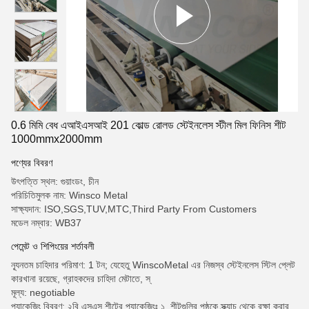
0.6 মিমি বেধ এআইএসআই 201 কোল্ড রোলড স্টেইনলেস স্টীল মিল ফিনিস শীট
1000mmx2000mm
পণ্যের বিবরণ
উৎপত্তি স্থল: গুয়াংডং, চীন
পরিচিতিমুলক নাম: Winsco Metal
সাক্ষ্যদান: ISO,SGS,TUV,MTC,Third Party From Customers
মডেল নম্বার: WB37
পেমেন্ট ও শিপিংয়ের শর্তাবলী
ন্যূনতম চাহিদার পরিমাণ: 1 টন; যেহেতু WinscoMetal এর নিজস্ব স্টেইনলেস স্টিল প্লেট
কারখানা রয়েছে, গ্রাহকদের চাহিদা মেটাতে, স্
মূল্য: negotiable
প্যাকেজিং বিবরণ: ২বি এসএস শীটের প্যাকেজিংঃ ১. শীটগুলির পৃষ্ঠকে স্ক্র্যাচ থেকে রক্ষা করার