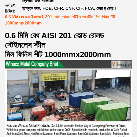
যন্ত্রপাতি এবং সরঞ্জামের
শর্তাবলী
প্রাক্তন কাজ, FOB, CFR, CNF, CIF, FCA, ডোর টু ডোর।
চিকিত্সা:
0.6 মিমি বেধ এআইএসআই 201 কোল্ড রোলড স্টেইনলেস স্টীল মিল ফিনিস শীট
1000mmx2000mm
0.6 মিমি বেধ AISI 201 কোল্ড রোলড
স্টেইনলেস স্টীল
মিল ফিনিস শীট 1000mmx2000mm