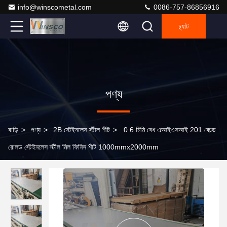
info@winscometal.com
0086-757-86856916
চ্যাট
পণ্য
বাড়ি
>
পণ্য
>
2B স্টেইনলেস স্টীল শীট
>
0.6 মিমি বেধ এআইএসআই 201 কোল্ড
রোলড স্টেইনলেস স্টীল মিল ফিনিস শীট 1000mmx2000mm