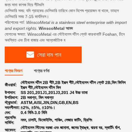
জন্য সাদা কাগজ দিয়ে শীটগুলি
ডেলিভারি সময়: যদি গ্রাহকের ডেলিভারি তারিখে কোন বিশেষ প্রয়োজন না থাকে, তাহলে
ডেলিভারি সময় 7-15 কার্যদিবস।
পরিশোধের শর্ত:
WinscoMetal is a stainless steel enterprise with import
and export rights.
WinscoMetal আমদ
যোগানের ক্ষমতা: WinscoMetal এর স্টেইনলেস স্টীল প্লেট কারখানাটি Foshan, চীনে
অবস্থিত এবং চীনা বাজার এবং আন্তর্জাতিক ব
সেরা দাম পান
পণ্যের বিবরণ
পণ্যের বর্ণনা
স্টেইনলেস স্টীল 2B শীট,2B ইনক্স শীট,স্টেইনলেস স্টীল প্লেট 2B,মিল ফিনিস
কীওয়ার্ড:
ইনক্স শীট,স্টেইনলেস স্টীল মিল
উপাদান:
SS 201,201J1,201J3,201 J4 উচ্চ তামা
উপরিভাগ:
2B সমাপ্ত, মিল সমাপ্ত
স্ট্যান্ডার্ড:
ASTM,AISI,JIN,DIN,GB,EN,BS
সহনশীলতা:
±2%, ±5%, ±10%।
বেধ:
0.4 মিমি-3.0 মিমি
প্রসেসিং
নমন, ঢালাই, ডিকোইলিং, পাঞ্চিং, লেজার কাটিং, ড্রিপিং
সার্ভিস:
স্টেইনলেস স্টিলের দরজা এবং জানালা, জলের ট্যাঙ্ক, ঝরনা ঘর, স্কার্টিং র্যাপ,
আবেদন: