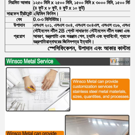
নিয়মিত আকার
১২৫০ মিমি x ২৫০০ মিমি, ১৫০০ মিমি x ৩০০০ মিমি, ১৫০০ মিমি
(৪ ফুট x ৮ ফুট, ৪ ফুট x ১০ ফুট)
সারফেস ট্রিটমেন্ট
২বি/মিল ফিনিস।
বেধ
0.৩-৩ মিলিমিটার।
উপাদান
এসএস ২০১, এসএস ৩০৪, এসএস ৩০৪এল, এসএস ৩১৬, এসএস 
স্টেইনলেস স্টীল 2B প্লেট সাধারণত স্টেইনলেস স্টীল দরজা এবং উইন্
প্রয়োগ
আবরণ, যন্ত্রপাতি এবং সরঞ্জাম শেল, চ্যাসি এবং ক্যাবিনেট, প্যানেল স
যন্ত্রপাতিরান্নাঘরের জিনিসপত্র ইত্যাদি।
স্পেসিফিকেশন, উপাদান এবং আকার কাস্টমাই