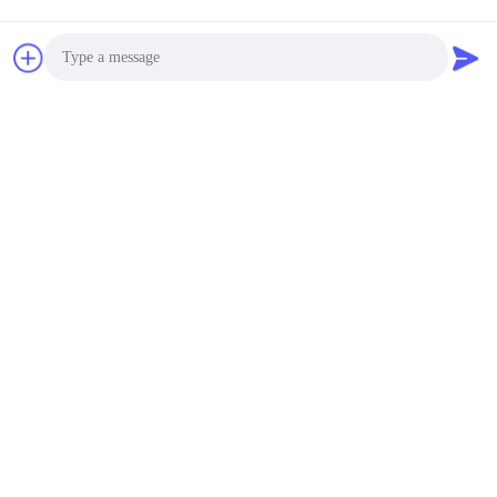
Photo
ভিডিও
ভিডিও
সম্পূর্ণ স্পেসিফিকেশন
মূল কারখানা SUS 316 316L
Video Call
1250mmx2500mmx0.7mm
স্টেইনলেস স্টীল 2B ধাতু শীট
এস এস প্লেট কোল্ড রোলড 2B
1220mmx2440mmx0.7mm
Audio Call
স্টেইনলেস স্টীল শীট 304 304L
সেরা দাম পান
সেরা দাম পান
গ্রেড
(GuangDong)Foshan Winsco Metal Products