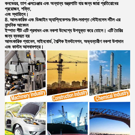
কনভেয়র, তাপ এক্সচেঞ্জার এবং অন্যান্য যন্ত্রপাতি যার জন্য জারা প্রতিরোধের
প্রয়োজন, শক্তি,
এবং স্থায়িত্ব।
8. আলংকারিক এবং ডিজাইন অ্যাপ্লিকেশনঃ মিল-সমাপ্ত স্টেইনলেস স্টীল এর
নান্দনিক আবেদন
ইস্পাত শীট এটি প্রসাধন এবং নকশা উদ্দেশ্যে উপযুক্ত করে তোলে। এটি তৈরির
জন্য ব্যবহৃত হয়
আলংকারিক প্যানেল, সাইনবোর্ড, শৈল্পিক ইনস্টলেশন, অভ্যন্তরীণ নকশা উপাদান
এবং কাস্টম আসবাবপত্র।