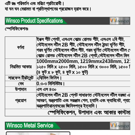
এটি রঙ পরিবর্তন এবং মরিচা প্রতিরোধী।
যা ঘন ঘন মেরামত বা প্রতিস্থাপনের প্রয়োজন হ্রাস করে।
স্পেসিফিকেশনঃ
ইনক্স শীট প্লেট, এসএস কোল্ড রোলড শীট, এসএস ২বি শীট,
স্টেইনলেস স্টীল 2B শীট, স্টেইনলেস স্টীল ঠান্ডা ঘূর্ণিত শীট,
বর্ণনা
গরম ঘূর্ণিত স্টেইনলেস স্টীল শীট, গরম ঘূর্ণিত স্টেইনলেস স্টীল প্লে
কোল্ড রোলড স্টেইনলেস স্টীল 2B প্লেট,স্টেইনলেস স্টীল মিল ফ
1000mmx2000mm, 1219mmx2438mm, 121
নিয়মিত আকার
১২৫০ মিমি x ২৫০০ মিমি, ১৫০০ মিমি x ৩০০০ মিমি, ১৫০০ মিম
(৪ ফুট x ৮ ফুট, ৪ ফুট x ১০ ফুট)
সারফেস ট্রিটমেন্ট
২বি/মিল ফিনিস।
বেধ
0.৩-৩ মিলিমিটার।
উপাদান
এস এস ৪৩০
স্টেইনলেস স্টীল 2B প্লেট সাধারণত স্টেইনলেস স্টীল দরজা এবং উই
প্রয়োগ
আবরণ, যন্ত্রপাতি এবং সরঞ্জাম শেল, চ্যাসি এবং ক্যাবিনেট, প্যানেল
যন্ত্রপাতিরান্নাঘরের জিনিসপত্র ইত্যাদি।
স্পেসিফিকেশন, উপাদান এবং আকার কাস্টমাই