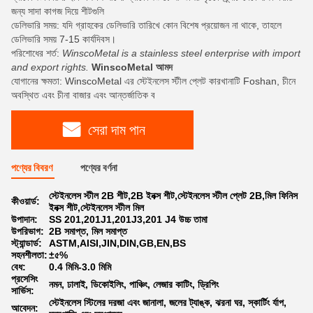
জন্য সাদা কাগজ দিয়ে শীটগুলি
ডেলিভারি সময়: যদি গ্রাহকের ডেলিভারি তারিখে কোন বিশেষ প্রয়োজন না থাকে, তাহলে
ডেলিভারি সময় 7-15 কার্যদিবস।
পরিশোধের শর্ত:
WinscoMetal is a stainless steel enterprise with import
and export rights.
WinscoMetal আমদ
যোগানের ক্ষমতা: WinscoMetal এর স্টেইনলেস স্টীল প্লেট কারখানাটি Foshan, চীনে
অবস্থিত এবং চীনা বাজার এবং আন্তর্জাতিক ব
সেরা দাম পান
পণ্যের বিবরণ
পণ্যের বর্ণনা
স্টেইনলেস স্টীল 2B শীট,2B ইনক্স শীট,স্টেইনলেস স্টীল প্লেট 2B,মিল ফিনিস
কীওয়ার্ড:
ইনক্স শীট,স্টেইনলেস স্টীল মিল
উপাদান:
SS 201,201J1,201J3,201 J4 উচ্চ তামা
উপরিভাগ:
2B সমাপ্ত, মিল সমাপ্ত
স্ট্যান্ডার্ড:
ASTM,AISI,JIN,DIN,GB,EN,BS
সহনশীলতা:
±৫%
বেধ:
0.4 মিমি-3.0 মিমি
প্রসেসিং
নমন, ঢালাই, ডিকোইলিং, পাঞ্চিং, লেজার কাটিং, ড্রিপিং
সার্ভিস:
স্টেইনলেস স্টিলের দরজা এবং জানালা, জলের ট্যাঙ্ক, ঝরনা ঘর, স্কার্টিং র্যাপ,
আবেদন: