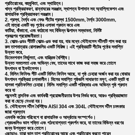
প্রতিরোধের, বহুমুখিতা, এবং স্থায়িত্ব।
খাদ্য প্রক্রিয়াকরণ, রান্নাঘরের সরঞ্জাম, স্থাপত্য উপাদান সহ অ্যাপ্লিকেশন এবং
রাসায়নিক প্রক্রিয়াকরণ সরঞ্জাম।
2. প্রস্থ, দৈর্ঘ্য এবং বেধঃ শীটের প্রস্থ 1500mm, দৈর্ঘ্য 3000mm,
এই মাত্রা একটি বড় পৃষ্ঠের এলাকা প্রদান করে এবং
কাটিয়া, বাঁকানো, এবং কাঠামো সহ বিভিন্ন উত্পাদন সম্ভাবনা, নির্দিষ্ট
প্রকল্পের প্রয়োজনীয়তা।
3. কোল্ড-ওল্ডঃ শীটটি কোল্ড-ওল্ড করা হয়, যার মধ্যে স্টেইনলেস স্টীলটি পাস করা হয়
রুম তাপমাত্রায় রোলারগুলির একটি সিরিজ। এই প্রক্রিয়াটি শীটের পৃষ্ঠের সমাপ্তি
উন্নত করে,
ডিমেনশনাল নির্ভুলতা, এবং যান্ত্রিক বৈশিষ্ট্য।
উন্নত সমতলতা এবং অভিন্ন বেধ, তাদের সাথে কাজ করা সহজ করে তোলে
উৎপাদন বা ইনস্টলেশন।
4. মিলিন ফিনিসঃ শীট একটি মিলিন ফিনিস আছে, যা পৃষ্ঠ চেহারা অর্জন করা হয় বোঝায়
উৎপাদন প্রক্রিয়া চলাকালীন। মিলের সমাপ্তি পৃষ্ঠগুলি সাধারণত মসৃণ, একটি ম্যাট বা
হালকা প্রতিফলিত চেহারা। মিলিং সমাপ্তি একটি পরিষ্কার এবং অভিন্ন পৃষ্ঠ প্রদান
করে যা
পছন্দসই নান্দনিক এবং কার্যকরী প্রয়োজনীয়তার উপর নির্ভর করে, আরও প্রক্রিয়াজাত
করা বা ছেড়ে দেওয়া হয়।
5. স্টেইনলেস স্টীল বৈশিষ্ট্যঃ AISI 304 এবং 304L স্টেইনলেস স্টীল চমৎকার
জারা প্রস্তাব
এমনকি কঠোর পরিবেশে বা রাসায়নিক ও আর্দ্রতার সংস্পর্শেও।
গ্রেডগুলিও ভাল শক্তি এবং গঠনযোগ্যতা প্রদর্শন করে, যা তাদের বিভিন্ন ধরণের
জন্য উপযুক্ত করে তোলে।
এছাড়াও, তারা ভাল তাপ প্রতিরোধের আছে এবং প্রতিরোধ করতে পারেন