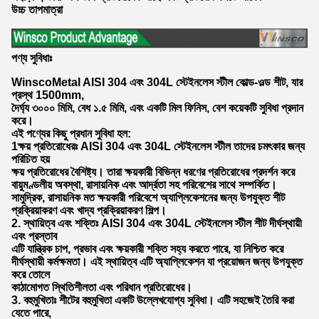
উচ্চ তাপমাত্রা
পণ্য সুবিধাঃ
WinscoMetal AISI 304 এবং 304L স্টেইনলেস স্টীল কোল্ড-ওল্ড শীট, যার
প্রস্থ 1500mm,
দৈর্ঘ্য ৩০০০ মিমি, বেধ ১.৫ মিমি, এবং একটি মিল ফিনিস, বেশ কয়েকটি সুবিধা প্রদান
করে।
এই পণ্যের কিছু প্রধান সুবিধা হল:
1ক্ষয় প্রতিরোধেরঃ AISI 304 এবং 304L স্টেইনলেস স্টীল তাদের চমৎকার জন্য
পরিচিত হয়
ক্ষয় প্রতিরোধের বৈশিষ্ট্য। তারা ক্ষয়কারী বিভিন্ন ধরণের প্রতিরোধের প্রদর্শন করে
বায়ুমণ্ডলীয় অবস্থা, রাসায়নিক এবং আর্দ্রতা সহ পরিবেশের সাথে সম্পর্কিত।
সামুদ্রিক, রাসায়নিক মত ক্ষয়কারী পরিবেশে অ্যাপ্লিকেশনের জন্য উপযুক্ত শীট
প্রক্রিয়াকরণ এবং খাদ্য প্রক্রিয়াকরণ শিল্প।
2. স্থায়িত্ব এবং শক্তিঃ AISI 304 এবং 304L স্টেইনলেস স্টীল শীট দীর্ঘস্থায়ী
এবং প্রস্তাব
এটি যান্ত্রিক চাপ, প্রভাব এবং ক্ষয়কারী শক্তি সহ্য করতে পারে, যা নিশ্চিত করে
দীর্ঘস্থায়ী কর্মক্ষমতা। এই স্থায়িত্ব এটি অ্যাপ্লিকেশন যা প্রয়োজন জন্য উপযুক্ত
করে তোলে
কাঠামোগত স্থিতিশীলতা এবং পরিধান প্রতিরোধের।
3. বহুমুখিতাঃ শীটের বহুমুখিতা একটি উল্লেখযোগ্য সুবিধা। এটি সহজেই তৈরি করা
যেতে পারে,