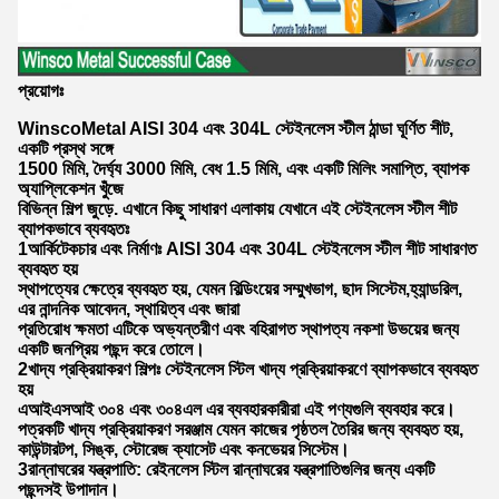
প্রয়োগঃ
WinscoMetal AISI 304 এবং 304L স্টেইনলেস স্টীল ঠান্ডা ঘূর্ণিত শীট,
একটি প্রস্থ সঙ্গে
1500 মিমি, দৈর্ঘ্য 3000 মিমি, বেধ 1.5 মিমি, এবং একটি মিলিং সমাপ্তি, ব্যাপক
অ্যাপ্লিকেশন খুঁজে
বিভিন্ন শিল্প জুড়ে. এখানে কিছু সাধারণ এলাকায় যেখানে এই স্টেইনলেস স্টীল শীট
ব্যাপকভাবে ব্যবহৃতঃ
1আর্কিটেকচার এবং নির্মাণঃ AISI 304 এবং 304L স্টেইনলেস স্টীল শীট সাধারণত
ব্যবহৃত হয়
স্থাপত্যের ক্ষেত্রে ব্যবহৃত হয়, যেমন বিল্ডিংয়ের সম্মুখভাগ, ছাদ সিস্টেম,হ্যান্ডরিল,
এর নান্দনিক আবেদন, স্থায়িত্ব এবং জারা
প্রতিরোধ ক্ষমতা এটিকে অভ্যন্তরীণ এবং বহিরাগত স্থাপত্য নকশা উভয়ের জন্য
একটি জনপ্রিয় পছন্দ করে তোলে।
2খাদ্য প্রক্রিয়াকরণ শিল্পঃ স্টেইনলেস স্টিল খাদ্য প্রক্রিয়াকরণে ব্যাপকভাবে ব্যবহৃত
হয়
এআইএসআই ৩০৪ এবং ৩০৪এল এর ব্যবহারকারীরা এই পণ্যগুলি ব্যবহার করে।
পত্রকটি খাদ্য প্রক্রিয়াকরণ সরঞ্জাম যেমন কাজের পৃষ্ঠতল তৈরির জন্য ব্যবহৃত হয়,
কাউন্টারটপ, সিঙ্ক, স্টোরেজ ক্যাসেট এবং কনভেয়র সিস্টেম।
3রান্নাঘরের যন্ত্রপাতি: রেইনলেস স্টিল রান্নাঘরের যন্ত্রপাতিগুলির জন্য একটি
পছন্দসই উপাদান।