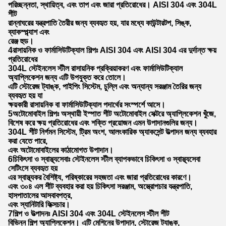
পরিচ্ছন্নতা, স্থায়িত্ব, এবং তাপ এবং জারা প্রতিরোধের। AISI 304 এবং 304L
শীট
রান্নাঘরের যন্ত্রপাতি তৈরীর জন্য ব্যবহৃত হয়, যার মধ্যে কাউন্টারটপ, সিঙ্ক,
ব্যাকস্প্ল্যাশ এবং
রেঞ্জ হুড।
4রাসায়নিক ও ফার্মাসিউটিক্যাল শিল্পঃ AISI 304 এবং AISI 304 এর দুর্দান্ত ক্ষয়
প্রতিরোধের
304L স্টেইনলেস স্টীল রাসায়নিক প্রক্রিয়াকরণ এবং ফার্মাসিউটিক্যাল
অ্যাপ্লিকেশন জন্য এটি উপযুক্ত করে তোলে।
এটি স্টোরেজ ট্যাঙ্ক, পাইপিং সিস্টেম, চুল্লি এবং অন্যান্য সরঞ্জাম তৈরির জন্য
ব্যবহৃত হয় যা
ক্ষয়কারী রাসায়নিক বা ফার্মাসিউটিক্যাল পদার্থের সংস্পর্শে আসে।
5অটোমোবাইল শিল্পঃ অস্থায়ী ইস্পাত শীট অটোমোবাইল সেক্টরে অ্যাপ্লিকেশন খুঁজে,
বিশেষ করে ক্ষয় প্রতিরোধের এবং শক্তি প্রয়োজন এমন উপাদানগুলির জন্য।
304L শীট নির্গমন সিস্টেম, ট্রিম অংশ, আলংকারিক অ্যাকসেন্ট উত্পাদন জন্য ব্যবহার
করা যেতে পারে,
এবং অটোমোবাইলের কাঠামোগত উপাদান।
6চিকিৎসা ও স্বাস্থ্যসেবাঃ স্টেইনলেস স্টীল ব্যাপকভাবে চিকিৎসা ও স্বাস্থ্যসেবা
সেটিংসে ব্যবহৃত হয়
এর স্বাস্থ্যকর বৈশিষ্ট্য, পরিষ্কারের সহজতা এবং জারা প্রতিরোধের কারণে।
এবং ৩০৪ এল শীট ব্যবহার করা হয় চিকিৎসা সরঞ্জাম, অস্ত্রোপচার যন্ত্রপাতি,
হাসপাতালের আসবাবপত্র,
এবং স্যানিটারি ফিক্সচার।
7শিল্প ও উত্পাদনঃ AISI 304 এবং 304L স্টেইনলেস স্টীল শীট
বিভিন্ন শিল্প অ্যাপ্লিকেশন। এটি মেশিনের উপাদান, স্টোরেজ ট্যাঙ্ক,