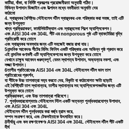
কাটিয়া, বাঁকা, বা নির্দিষ্ট প্রকল্পের প্রয়োজনীয়তা অনুযায়ী গঠিত।
বিভিন্ন উপাদান ডিজাইন এবং উত্পাদন মধ্যে নমনীয়তা অনুমতি দেয়
কাঠামো
4. স্বাস্থ্যকর বৈশিষ্ট্যঃ স্টেইনলেস স্টীল স্বাস্থ্যকর এবং পরিষ্কার করা সহজ, তাই এটি
জন্য উপযুক্ত
খাদ্য প্রক্রিয়াকরণ, ফার্মাসিউটিক্যাল এবং স্বাস্থ্যসেবা শিল্পে অ্যাপ্লিকেশন।
এবং AISI 304 এবং 304L শীট এর nonporous পৃষ্ঠ এটি ব্যাকটেরিয়া বৃদ্ধি
প্রতিরোধী করে তোলে
এবং স্বাস্থ্যকর অবস্থার জন্য এটি সহজেই বজায় রাখা যায়।
5নান্দনিক আবেদনঃ শীটের মিলিং ফিনিস একটি পরিষ্কার এবং অভিন্ন পৃষ্ঠ প্রদান করে
এই নান্দনিক গুণাবলী এটি অ্যাপ্লিকেশনের জন্য উপযুক্ত করে তোলে
যেখানে চাক্ষুষ আবেদন গুরুত্বপূর্ণ, যেমন স্থাপত্য উপাদান, অভ্যন্তর নকশা, এবং
সজ্জা উপাদান।
6তাপীয় প্রতিরোধেরঃ AISI 304 এবং 304L স্টেইনলেস স্টীল ভাল তাপ
প্রতিরোধের প্রদর্শন,
যা শীটকে উচ্চ তাপমাত্রা সহ্য করতে দেয়, বিকৃতি বা কাঠামোগত ক্ষতি ছাড়াই
এই বৈশিষ্ট্যটি তাপ স্থানান্তর, তাপীয় স্থানান্তর সহ অ্যাপ্লিকেশনগুলির জন্য এটি
উপযুক্ত করে তোলে
প্রক্রিয়াকরণ, এবং উচ্চ তাপমাত্রা পরিবেশে।
7. পুনর্ব্যবহারযোগ্যতাঃ স্টেইনলেস স্টিল একটি অত্যন্ত পুনর্ব্যবহারযোগ্য উপাদান,
এবং AISI 304 এবং 304L
স্টেইনলেস স্টীল পুনর্ব্যবহার করা বর্জ্য হ্রাস করে,
সম্পদ সংরক্ষণ করে, এবং টেকসইতাকে উৎসাহিত করে।
8দীর্ঘায়ু এবং কম রক্ষণাবেক্ষণঃ AISI 304 এবং 304L স্টেইনলেস স্টীল শীট একটি
দীর্ঘ