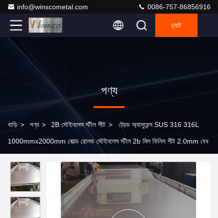
info@winscometal.com
0086-757-86856916
চ্যাট
পণ্য
বাড়ি
>
পণ্য
>
2B স্টেইনলেস স্টীল শীট
>
ট্রেড অ্যাসুরেন্স SUS 316 316L
1000mmx2000mm কোল্ড রোলড স্টেইনলেস স্টীল 2b মিল ফিনিস শীট 2.0mm বেধ