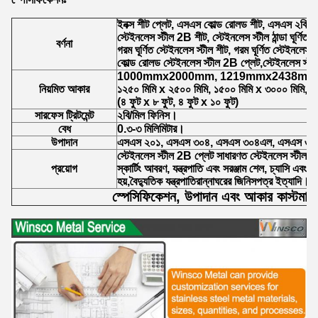
ইনক্স শীট প্লেট, এসএস কোল্ড রোলড শীট, এসএস ২বি শী
স্টেইনলেস স্টীল 2B শীট, স্টেইনলেস স্টীল ঠান্ডা ঘূর্ণিত শ
বর্ণনা
গরম ঘূর্ণিত স্টেইনলেস স্টীল শীট, গরম ঘূর্ণিত স্টেইনলেস স
কোল্ড রোলড স্টেইনলেস স্টীল 2B প্লেট,স্টেইনলেস স্ট
1000mmx2000mm, 1219mmx2438mm
নিয়মিত আকার
১২৫০ মিমি x ২৫০০ মিমি, ১৫০০ মিমি x ৩০০০ মিমি, 
(৪ ফুট x ৮ ফুট, ৪ ফুট x ১০ ফুট)
সারফেস ট্রিটমেন্ট
২বি/মিল ফিনিস।
বেধ
0.৩-৩ মিলিমিটার।
উপাদান
এসএস ২০১, এসএস ৩০৪, এসএস ৩০৪এল, এসএস ৩১
স্টেইনলেস স্টীল 2B প্লেট সাধারণত স্টেইনলেস স্টীল দ
প্রয়োগ
স্কার্টিং আবরণ, যন্ত্রপাতি এবং সরঞ্জাম শেল, চ্যাসি এবং 
হয়,বৈদ্যুতিক যন্ত্রপাতিরান্নাঘরের জিনিসপত্র ইত্যাদি।
স্পেসিফিকেশন, উপাদান এবং আকার কাস্টমাই