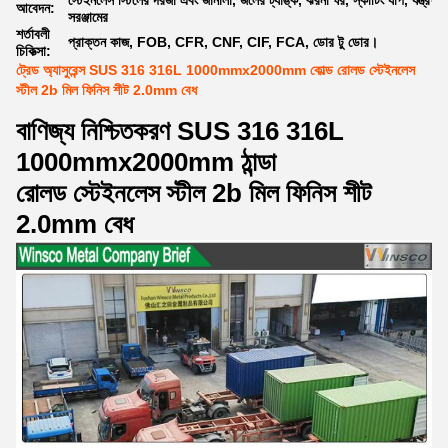
স্টেইনলেস স্টিলের দরজা এবং জানালা, জলের ট্যাঙ্ক, ঝরনা ঘর, স্কার্টিং র্যাপ, যন্ত্রপা
আবেদন:
সরঞ্জামের
শর্তাবলী
প্রাক্তন কাজ, FOB, CFR, CNF, CIF, FCA, ডোর টু ডোর।
চিকিত্সা:
ট্রেড অ্যাসুরেন্স SUS 316 316L 1000mmx2000mm কোল্ড রোলড স্টেইনলেস
স্টীল 2b মিল ফিনিস শীট 2.0mm বেধ
বাণিজ্য নিশ্চিতকরণ SUS 316 316L
1000mmx2000mm ঠান্ডা
রোলড স্টেইনলেস স্টীল 2b মিল ফিনিস শীট
2.0mm বেধ