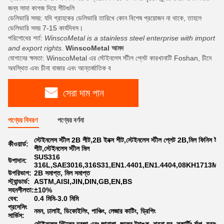
জন্য সাদা কাগজ দিয়ে শীটগুলি
ডেলিভারি সময়: যদি গ্রাহকের ডেলিভারি তারিখে কোন বিশেষ প্রয়োজন না থাকে, তাহলে
ডেলিভারি সময় 7-15 কার্যদিবস।
পরিশোধের শর্ত:
WinscoMetal is a stainless steel enterprise with import
and export rights.
WinscoMetal আমদ
যোগানের ক্ষমতা: WinscoMetal এর স্টেইনলেস স্টীল প্লেট কারখানাটি Foshan, চীনে
অবস্থিত এবং চীনা বাজার এবং আন্তর্জাতিক ব
সেরা দাম পান
পণ্যের বিবরণ
পণ্যের বর্ণনা
স্টেইনলেস স্টীল 2B শীট,2B ইনক্স শীট,স্টেইনলেস স্টীল প্লেট 2B,মিল ফিনিস ইনক্
কীওয়ার্ড:
শীট,স্টেইনলেস স্টীল মিল
SUS316
উপাদান:
316L,SAE3016,316S31,EN1.4401,EN1.4404,08KH1713M2
উপরিভাগ:
2B সমাপ্ত, মিল সমাপ্ত
স্ট্যান্ডার্ড:
ASTM,AISI,JIN,DIN,GB,EN,BS
সহনশীলতা:
±10%
বেধ:
0.4 মিমি-3.0 মিমি
প্রসেসিং
নমন, ঢালাই, ডিকোইলিং, পাঞ্চিং, লেজার কাটিং, ড্রিপিং
সার্ভিস: