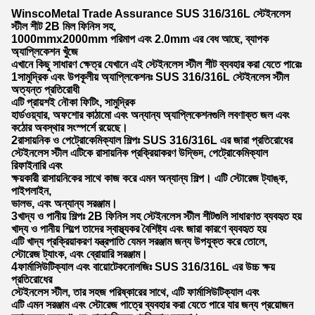
WinscoMetal Trade Assurance SUS 316/316L স্টেইনলেস
স্টীল শীট 2B মিল ফিনিস সহ,
1000mmx2000mm পরিমাপ এবং 2.0mm এর বেধ আছে, ব্যাপক
অ্যাপ্লিকেশন খুঁজে
এখানে কিছু সাধারণ ক্ষেত্র যেখানে এই স্টেইনলেস স্টীল শীট ব্যবহার করা যেতে পারেঃ
1সামুদ্রিক এবং উপকূলীয় অ্যাপ্লিকেশনঃ SUS 316/316L স্টেইনলেস স্টীল
অত্যন্ত প্রতিরোধী
এটি প্রায়শই নৌকা ফিটিং, সামুদ্রিক
হার্ডওয়্যার, অফশোর কাঠামো এবং অন্যান্য অ্যাপ্লিকেশনগুলি লবণাক্ত জল এবং
কঠোর অবস্থার সংস্পর্শে রয়েছে।
2রাসায়নিক ও পেট্রোকেমিক্যাল শিল্পঃ SUS 316/316L এর জারা প্রতিরোধের
স্টেইনলেস স্টীল এটিকে রাসায়নিক প্রক্রিয়াকরণ উদ্ভিদ, পেট্রোকেমিক্যাল
রিফাইনারি এবং
ক্ষয়কারী রাসায়নিকের সাথে কাজ করে এমন অন্যান্য শিল্প। এটি স্টোরেজ ট্যাঙ্ক,
পাইপলাইন,
ভালভ, এবং অন্যান্য সরঞ্জাম।
3খাদ্য ও পানীয় শিল্পঃ 2B ফিনিস সহ স্টেইনলেস স্টীল শীটগুলি সাধারণত ব্যবহৃত হয়
খাদ্য ও পানীয় শিল্পে তাদের স্বাস্থ্যকর বৈশিষ্ট্য এবং জারা কারণে ব্যবহৃত হয়
এটি খাদ্য প্রক্রিয়াকরণ যন্ত্রপাতি যেমন সরঞ্জাম জন্য উপযুক্ত করে তোলে,
স্টোরেজ ট্যাংক, এবং ব্রোয়ারি সরঞ্জাম।
4ফার্মাসিউটিক্যাল এবং বায়োটেকনোলজিঃ SUS 316/316L এর উচ্চ ক্ষয়
প্রতিরোধের
স্টেইনলেস স্টীল, তার সহজ পরিষ্কারের সাথে, এটি ফার্মাসিউটিক্যাল এবং
এটি এমন সরঞ্জাম এবং স্টোরেজ পাত্রে ব্যবহার করা যেতে পারে যার জন্য প্রয়োজন