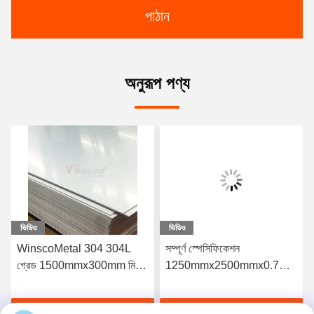
পাঠান
অনুরূপ পণ্য
ভিডিও
ভিডিও
সম্পূর্ণ স্পেসিফিকেশন
মূল কারখানা SUS 316 316L
1250mmx2500mmx0.7mm
স্টেইনলেস স্টীল 2B ধাতু শীট
এস এস প্লেট কোল্ড রোলড 2B
1220mmx2440mmx0.7mm
স্টেইনলেস স্টীল শীট 304 304L