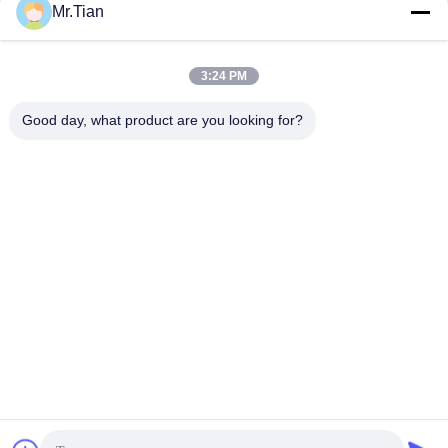
সেরা দাম পান
সেরা দাম পান
গ্রেড
Mr.Tian
3:24 PM
Good day, what product are you looking for?
(GuangDong)Foshan Winsco Metal Products
Co., Ltd.
info@winscometal.com
0086-757-86856916
প্রধান কার্যালয়: রুম 1006, বিল্ডিং এ, স্টার প্লাজা, নং B270, পূর্ব লেকং
এভিনিউ, লেকং টাউন, শুন্ডে জেলা, ফোশান সিটি, গুয়াংডং প্রদেশ, চীন।
চীন ভালো মানের স্টেইনলেস স্টিল আইনক্স সরবরাহকারী। কপিরাইট © 2023-2026
(GuangDong)Foshan Winsco Metal Products Co., Ltd. সমস্ত