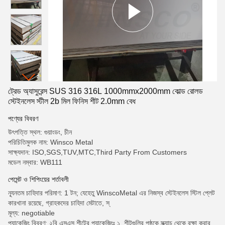
ট্রেড অ্যাসুরেন্স SUS 316 316L 1000mmx2000mm কোল্ড রোলড
স্টেইনলেস স্টীল 2b মিল ফিনিস শীট 2.0mm বেধ
পণ্যের বিবরণ
উৎপত্তি স্থল: গুয়াংডং, চীন
পরিচিতিমুলক নাম: Winsco Metal
সাক্ষ্যদান: ISO,SGS,TUV,MTC,Third Party From Customers
মডেল নম্বার: WB111
পেমেন্ট ও শিপিংয়ের শর্তাবলী
ন্যূনতম চাহিদার পরিমাণ: 1 টন; যেহেতু WinscoMetal এর নিজস্ব স্টেইনলেস স্টিল প্লেট
কারখানা রয়েছে, গ্রাহকদের চাহিদা মেটাতে, স্
মূল্য: negotiable
প্যাকেজিং বিবরণ: ২বি এসএস শীটের প্যাকেজিংঃ ১. শীটগুলির পৃষ্ঠকে স্ক্র্যাচ থেকে রক্ষা করার