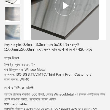
বিন্যাস মসৃণতা 0.4mm-3.0mm বেধ 5x10ft ইনক্স প্লেট
1500mmx3000mm স্টেইনলেস স্টীল নং 4 সাটিন শীট 430 গ্রেড
পণ্যের বিবরণ
উৎপত্তি স্থল: গুয়াংডং, চীন
পরিচিতিমুলক নাম: Winsco Metal
সাক্ষ্যদান: ISO,SGS,TUV,MTC,Third Party From Customers
মডেল নম্বার: WH40
পেমেন্ট ও শিপিংয়ের শর্তাবলী
ন্যূনতম চাহিদার পরিমাণ: 500 টুকরা; যেহেতু WinscoMetal এর নিজস্ব স্টেইনলেস স্টিল
প্লেট কারখানা রয়েছে, গ্রাহকদের চাহিদা মেটাত
মূল্য: negotiable
প্যাকেজিং বিবরণ:
Packaging of No.4 SS Sheet:Each pcs with PVC