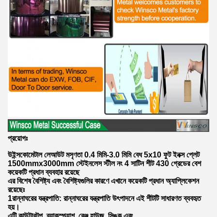
প্রয়োগঃ
উইন্সকোমেটাল লেআউট মসৃণতা 0.4 মিমি-3.0 মিমি বেধ 5x10 ফুট ইনক্স প্লেট
1500mmx3000mm স্টেইনলেস স্টীল নং 4 সাটিন শীট 430 গ্রেডের বেশ
কয়েকটি প্রধান ব্যবহার রয়েছে
এর বিশেষ বৈশিষ্ট্য এবং বৈশিষ্ট্যগুলির কারণে এখানে কয়েকটি প্রধান অ্যাপ্লিকেশন
রয়েছেঃ
1রান্নাঘরের যন্ত্রপাতি: রান্নাঘরের যন্ত্রপাতি উৎপাদনে এই শীটটি সাধারণত ব্যবহৃত
হয়।
এটি কাউন্টারটপ, ব্যাকস্প্ল্যাশ, রেঞ্জ হাউজ, সিঙ্ক এবং