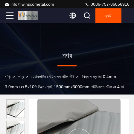
info@winscometal.com
0086-757-86856916
চ্যাট
পণ্য
বাড়ি
>
পণ্য
>
হেয়ারলাইন স্টেইনলেস স্টীল শীট
>
বিন্যাস মসৃণতা 0.4mm-
3.0mm বেধ 5x10ft ইনক্স প্লেট 1500mmx3000mm স্টেইনলেস স্টীল নং 4 সাটিন
শীট 430 গ্রেড