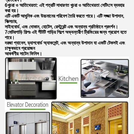
6খুচরা ও আতিথেয়তা: এই পত্রটি সাধারণত খুচরা ও আতিথেয়তা সেটিংসে ব্যবহার
করা হয়।
এটি একটি আধুনিক এবং উচ্চমানের পরিবেশ তৈরি করতে পারে। এটি সজ্জা উপাদান,
ফিক্সচার,
সাইনবোর্ড, এবং দোকান, হোটেল, রেস্টুরেন্ট এবং অন্যান্য প্রতিষ্ঠানে প্রদর্শন।
7মোটরগাড়ি শিল্পঃ এই শীটটি গাড়ির শিল্পে অভ্যন্তরীণ ট্রিমিংয়ের জন্য প্রয়োগ হতে
পারে।
দরজা প্যানেল, ড্যাশবোর্ড অ্যাকসেন্ট, এবং অন্যান্য উপাদান যা একটি টেকসই এবং
চাক্ষুষভাবে প্রয়োজন
আকর্ষণীয় সাটেন ফিনিস।