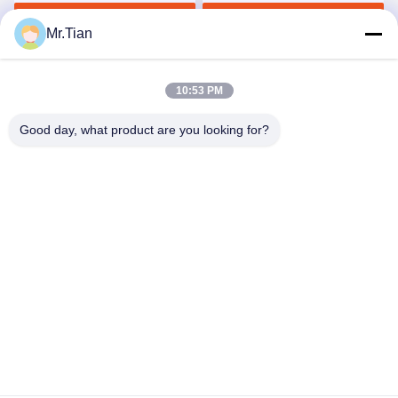
সেরা দাম পান
সেরা দাম পান
Mr.Tian
10:53 PM
Good day, what product are you looking for?
(GuangDong)Foshan Winsco Metal Products
Co., Ltd.
info@winscometal.com
0086-757-86856916
প্রধান কার্যালয়: রুম 1006, বিল্ডিং এ, স্টার প্লাজা, নং B270, পূর্ব লেকং
এভিনিউ, লেকং টাউন, শুন্ডে জেলা, ফোশান সিটি, গুয়াংডং প্রদেশ, চীন।
চীন ভালো মানের স্টেইনলেস স্টিল আইনক্স সরবরাহকারী। কপিরাইট © 2023-2026