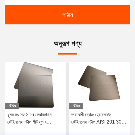
পাঠান
অনুরূপ পণ্য
ভিডিও
ভিডিও
ক্ষয়রোধী ব্রোঞ্জ হেয়ারলাইন
সাটিন রেড কপার হেয়ারলাইন
স্টেইনলেস স্টীল AISI 201 304
স্টেইনলেস স্টীল শীট 316l সমাপ্ত
316 শীট
AFP আলংকারিক নতুন শৈলী