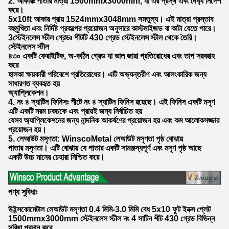
2. আকারঃ পাতার মাত্রা 1500mmx3000mm, যা এর প্রস্থ এবং দৈর্ঘ্য নির্দেশ
করে।
5x10ft আকার প্রায় 1524mmx3048mm সমতুল্য। এই মাত্রা প্রস্তাব
বহুমুখিতা এবং নির্দিষ্ট প্রকল্পের প্রয়োজন অনুসারে কাস্টমাইজড বা কাটা যেতে পারে।
3স্টেইনলেস স্টীল গ্রেডঃ শীটটি 430 গ্রেড স্টেইনলেস স্টীল থেকে তৈরি।
স্টেইনলেস স্টীল
৪৩০ একটি ফেরাইটিক, অ-কঠিন গ্রেড যা ভাল জারা প্রতিরোধের এবং তাপ সরবরাহ
করে
হালকা ক্ষয়কারী পরিবেশে প্রতিরোধের। এটি অভ্যন্তরীণ এবং আলংকারিক জন্য
সাধারণত ব্যবহৃত হয়
অ্যাপ্লিকেশন।
4. নং ৪ স্যাটিন ফিনিসঃ শীটে নং ৪ স্যাটিন ফিনিস রয়েছে। এই ফিনিস একটি মসৃণ
এটি একটি নরম চকচকে এবং প্রায়ই জন্য নির্বাচিত হয়
যেসব অ্যাপ্লিকেশনের জন্য নান্দনিক আকর্ষণের প্রয়োজন হয় এবং কম আলোকসজ্জার
প্রয়োজন হয়।
5. লেআউট মসৃণতা: WinscoMetal লেআউট মসৃণতা পৃষ্ঠ বোঝায়
পাতার মসৃণতা। এটি বোঝায় যে পাতার একটি সামঞ্জস্যপূর্ণ এবং মসৃণ পৃষ্ঠ আছে
একটি উচ্চ মানের চেহারা নিশ্চিত করে।
পণ্য সুবিধাঃ
উইন্সকোমেটাল লেআউট মসৃণতা 0.4 মিমি-3.0 মিমি বেধ 5x10 ফুট ইনক্স প্লেট
1500mmx3000mm স্টেইনলেস স্টীল নং 4 সাটিন শীট 430 গ্রেড বিভিন্ন
সুবিধা প্রদান করে