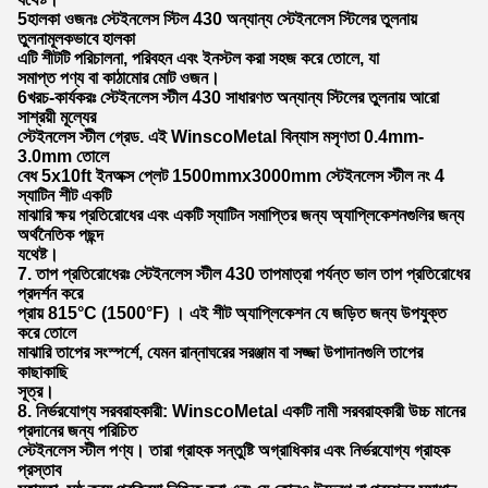
5হালকা ওজনঃ স্টেইনলেস স্টিল 430 অন্যান্য স্টেইনলেস স্টিলের তুলনায়
তুলনামূলকভাবে হালকা
এটি শীটটি পরিচালনা, পরিবহন এবং ইনস্টল করা সহজ করে তোলে, যা
সমাপ্ত পণ্য বা কাঠামোর মোট ওজন।
6খরচ-কার্যকরঃ স্টেইনলেস স্টীল 430 সাধারণত অন্যান্য স্টিলের তুলনায় আরো
সাশ্রয়ী মূল্যের
স্টেইনলেস স্টীল গ্রেড. এই WinscoMetal বিন্যাস মসৃণতা 0.4mm-
3.0mm তোলে
বেধ 5x10ft ইনঅক্স প্লেট 1500mmx3000mm স্টেইনলেস স্টীল নং 4
স্যাটিন শীট একটি
মাঝারি ক্ষয় প্রতিরোধের এবং একটি স্যাটিন সমাপ্তির জন্য অ্যাপ্লিকেশনগুলির জন্য
অর্থনৈতিক পছন্দ
যথেষ্ট।
7. তাপ প্রতিরোধেরঃ স্টেইনলেস স্টীল 430 তাপমাত্রা পর্যন্ত ভাল তাপ প্রতিরোধের
প্রদর্শন করে
প্রায় 815°C (1500°F) । এই শীট অ্যাপ্লিকেশন যে জড়িত জন্য উপযুক্ত
করে তোলে
মাঝারি তাপের সংস্পর্শে, যেমন রান্নাঘরের সরঞ্জাম বা সজ্জা উপাদানগুলি তাপের
কাছাকাছি
সূত্র।
8. নির্ভরযোগ্য সরবরাহকারী: WinscoMetal একটি নামী সরবরাহকারী উচ্চ মানের
প্রদানের জন্য পরিচিত
স্টেইনলেস স্টীল পণ্য। তারা গ্রাহক সন্তুষ্টি অগ্রাধিকার এবং নির্ভরযোগ্য গ্রাহক
প্রস্তাব