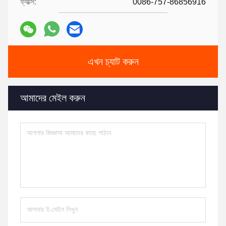
ফ্যাক্স:
0086-757-86856916
এখন চ্যাট করুন
আমাদের মেইল করুন