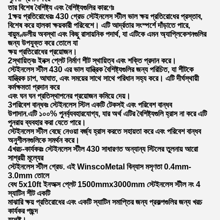
তার বিশেষ বৈশিষ্ট্য এবং বৈশিষ্ট্যগুলির কারণেঃ
1ক্ষয় প্রতিরোধেরঃ 430 গ্রেড স্টেইনলেস স্টীল ভাল ক্ষয় প্রতিরোধের প্রস্তাব,
বিশেষ করে হালকা ক্ষয়কারী পরিবেশে। এটি আর্দ্রতার সংস্পর্শে দাঁড়াতে পারে,
বায়ুমণ্ডলীয় অবস্থা এবং কিছু রাসায়নিক পদার্থ, যা এটিকে এমন অ্যাপ্লিকেশনগুলির
জন্য উপযুক্ত করে তোলে যা
ক্ষয় প্রতিরোধের প্রয়োজন।
2স্থায়িত্বঃ ইনক্স প্লেট নির্মাণ শীট স্থায়িত্ব এবং শক্তি প্রদান করে।
স্টেইনলেস স্টীল 430 এর ভাল যান্ত্রিক বৈশিষ্ট্যগুলির জন্য পরিচিত, যা শীটকে
যান্ত্রিক চাপ, আঘাত, এবং সময়ের সাথে সাথে পরিধান সহ্য করে। এটি দীর্ঘস্থায়ী
কর্মক্ষমতা প্রদান করে
এবং ঘন ঘন প্রতিস্থাপনের প্রয়োজন কমিয়ে দেয়।
3পরিবেশ বান্ধবঃ স্টেইনলেস স্টিল একটি টেকসই এবং পরিবেশ বান্ধব
উপাদান.এটি ১০০% পুনর্ব্যবহারযোগ্য, যার অর্থ এটির বৈশিষ্ট্যগুলি হ্রাস না করে এটি
পুনরায় ব্যবহার করা যেতে পারে।
স্টেইনলেস স্টীল বেছে নেওয়া বর্জ্য হ্রাস করতে সহায়তা করে এবং পরিবেশ বান্ধব
অনুশীলনগুলিকে সমর্থন করে।
4খরচ-কার্যকরঃ স্টেইনলেস স্টীল 430 সাধারণত অন্যান্য স্টিলের তুলনায় আরো
সাশ্রয়ী মূল্যের
স্টেইনলেস স্টীল গ্রেড. এই WinscoMetal বিন্যাস মসৃণতা 0.4mm-
3.0mm তোলে
বেধ 5x10ft ইনঅক্স প্লেট 1500mmx3000mm স্টেইনলেস স্টীল নং 4
স্যাটিন শীট একটি
মাঝারি ক্ষয় প্রতিরোধের এবং একটি স্যাটিন সমাপ্তির জন্য প্রকল্পগুলির জন্য খরচ
কার্যকর পছন্দ
যথেষ্ট।