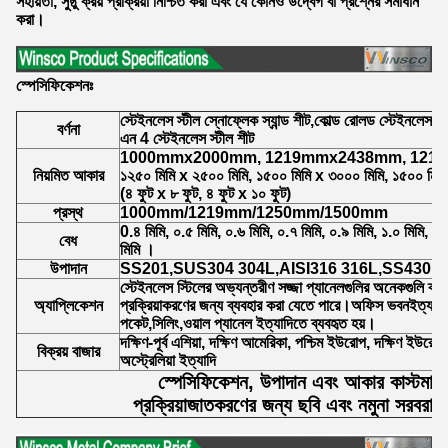
সহায়তা, সুষ্ঠু ক্রয় প্রক্রিয়া নিশ্চিত করা এবং যে কোনও উদ্বেগ বা প্রশ্নের সমাধান
করা।
স্পেসিফিকেশনঃ
স্টেইনলেস স্টীল স্নোফ্লেক স্যান্ড শীট,কোল্ড রোলড স্টেইনলেস স
বর্ণনা
এন 4 স্টেইনলেস স্টীল শীট
1000mmx2000mm, 1219mmx2438mm, 121
নিয়মিত আকার
১২৫০ মিমি x ২৫০০ মিমি, ১৫০০ মিমি x ৩০০০ মিমি, ১৫০০ মিম
(৪ ফুট x ৮ ফুট, ৪ ফুট x ১০ ফুট)
প্রস্থ
1000mm/1219mm/1250mm/1500mm
0.৪ মিমি, ০.৫ মিমি, ০.৬ মিমি, ০.৭ মিমি, ০.৯ মিমি, ১.০ মিমি, ১.
বেধ
মিমি ।
উপাদান
SS201,SUS304 304L,AISI316 316L,SS430
স্টেইনলেস স্টিলের অভ্যন্তরীণ সজ্জা প্যানেলগুলির অনেকগুলি ব্যব
অ্যাপ্লিকেশন
প্রক্রিয়াকরণের জন্য ব্যবহার করা যেতে পারে।অফিস ভবনইত্যাদ
পকেট,সিলিং,ওয়াল প্যানেল ইত্যাদিতে ব্যবহৃত হয়।
দক্ষিণ-পূর্ব এশিয়া, দক্ষিণ আমেরিকা, পশ্চিম ইউরোপ, দক্ষিণ ইউরোপ,
বিক্রয় বাজার
অস্ট্রেলিয়া ইত্যাদি
স্পেসিফিকেশন, উপাদান এবং আকার কাস্টমাই
প্রক্রিয়াজাতকরণের জন্য ছবি এবং নমুনা সরবরা