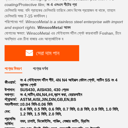
coating/Protective film;
নং 4 এসএস শীটের প্যা
ডেলিভারি সময়: যদি গ্রাহকের ডেলিভারি তারিখে কোন বিশেষ প্রয়োজন না থাকে, তাহলে
ডেলিভারি সময় 7-15 কার্যদিবস।
পরিশোধের শর্ত:
WinscoMetal is a stainless steel enterprise with import
and export rights.
WinscoMetal আমদ
যোগানের ক্ষমতা: WinscoMetal এর স্টেইনলেস স্টীল প্লেট কারখানাটি Foshan, চীনে
অবস্থিত এবং চীনা বাজার এবং আন্তর্জাতিক ব
সেরা দাম পান
পণ্যের বিবরণ
পণ্যের বর্ণনা
নং 4 স্টেইনলেস স্টীল শীট, 4N N4 আইনক্স মেটাল প্লেট, সাটিন SS নং 4
কীওয়ার্ড:
ব্রাশড প্লেট
উপাদান:
SUS430, AISI430, 430 গ্রেড
সমাপ্ত:
নং 4,সাটিন,4N,N4,#4,ব্রাশ করা, হেয়ারলাইন
স্ট্যান্ডার্ড:
ASTM,AISI,JIN,DIN,GB,EN,BS
সহনশীলতা:
±0.04 মিমি-0.06 মিমি
0.4 মিমি, 0.5 মিমি, 0.6 মিমি, 0.7 মিমি, 0.8 মিমি, 0.9 মিমি, 1.0 মিমি,
বেধ:
1.2 মিমি, 1.5 মিমি, 2.0 মিমি,
প্রসেসিং
নমন, ঢালাই, ডিকোইলিং, পাঞ্চিং, লেজার কাটিং, ড্রিপিং
সার্ভিস: