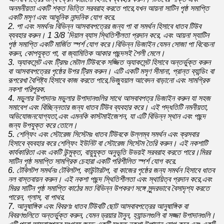
অনমনীয়তা একটি শক্ত ভিত্তি সরবরাহ করতে পারে,যখন আয়না সাটিন পৃষ্ঠ সমাপ্তি
একটি মসৃণ এবং আধুনিক নান্দনিক যোগ করে.
2. পা এবং সমর্থনঃ বিভিন্ন আসবাবপত্রের জন্য পা বা সমর্থন হিসাবে ধাতব টিউব
ব্যবহার করুন। 1 3/8 'দিয়াল ব্যাস স্থিতিশীলতা প্রদান করে, এবং আয়না স্যাটিন
পৃষ্ঠ সমাপ্তি একটি মার্জিত স্পর্শ যোগ করে।বিভিন্ন ডিজাইন যেমন সোজা পা বিবেচনা
করুন, কোপযুক্ত পা, বা জ্যামিতিক আকার পছন্দসই শৈলী মেলে।
3. অ্যাকসেন্ট এবং ট্রিমঃ মেটাল টিউবকে সজ্জিত অ্যাকসেন্ট হিসাবে অন্তর্ভুক্ত করুন
বা আসবাবপত্রের পৃষ্ঠের উপর ট্রিম করুন। এটি একটি মসৃণ সীমানা, প্রান্ত ব্যান্ডিং বা
রূপরেখা বৈশিষ্ট্য হিসাবে কাজ করতে পারে,ভিজ্যুয়াল আবেদন বাড়ানো এবং সামগ্রিক
নকশা পরিপূরক.
4. মডুলার উপাদানঃ মডুলার উপাদানগুলির সাথে আসবাবপত্র ডিজাইন করুন যা সহজ
সমাবেশ এবং বিচ্ছিন্নতার জন্য ধাতব টিউব ব্যবহার করে। এই পদ্ধতিটি নমনীয়তা,
অভিযোজনযোগ্যতা,এবং এমনকি কাস্টমাইজেশন, যা এটি বিভিন্ন স্থান এবং পছন্দ
জন্য উপযুক্ত করে তোলে।
5. শেল্ফিং এবং স্টোরেজ সিস্টেমঃ ধাতব টিউবকে উল্লম্ব সমর্থন এবং ক্রসবার
হিসাবে ব্যবহার করে শেল্ফিং ইউনিট বা স্টোরেজ সিস্টেম তৈরি করুন। এই নকশাটি
কার্যকারিতা এবং একটি উন্মুক্ত, বায়ুযুক্ত অনুভূতি উভয়ই সরবরাহ করতে পারে।মিরর
সাটিন পৃষ্ঠ সমাপ্তি সামগ্রিক চেহারা একটি পরিশীলিত স্পর্শ যোগ করে.
6. টেবিলটপ সমর্থনঃ টেবিলটপ, কাউন্টারটপ, বা কাজের পৃষ্ঠের জন্য সমর্থন হিসাবে ধাতব
নল বাস্তবায়ন করুন। এই নকশা পছন্দ স্থিতিশীলতা এবং স্থায়িত্ব প্রদান করে,এবং
মিরর সাটিন পৃষ্ঠ সমাপ্তি কাঠের মত বিভিন্ন উপকরণ সঙ্গে সুন্দরভাবে বৈসাদৃশ্য করতে
পারেন, গ্লাস, বা পাথর.
7. আনুষাঙ্গিক এবং বিবরণঃ ধাতব টিউবটি ছোট আসবাবপত্রের আনুষাঙ্গিক বা
বিবরণগুলিতে অন্তর্ভুক্ত করুন, যেমন ড্রয়ার টানুন, হ্যান্ডলগুলি বা সজ্জা উপাদানগুলি।