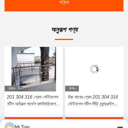
পাঠান
অনুরূপ পণ্য
ভিডিও
ভিডিও
201 304 316 গ্রেড স্টেইনলেস
উচ্চ মানের গ্রেড 201 304 316
স্টীল আইনক্স গার্ডেল কাস্টমাইজেশন
স্টেইনলেস স্টীল সিঁড়ি হ্যান্ড্রাইল
গ্রহণ করুন
আইনক্স সিঁড়ি রেলিং
সেরা দাম পান
সেরা দাম পান
Mr.Tian