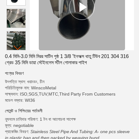
0.4 মিমি-3.0 মিমি মিরর সাটিন পৃষ্ঠ 1 3/8 'ইনঅক্স ধাতু টিউব 201 304 316
গ্রেড 35 মিমি ডায়া স্টেইনলেস স্টীল গোলাকার পাইপ
পণ্যের বিবরণ
উৎপত্তি স্থল: গুয়াংডং, চীন
পরিচিতিমুলক নাম: WinscoMetal
সাক্ষ্যদান: ISO,SGS,TUV,MTC,Third Party From Customers
মডেল নম্বার: WI36
পেমেন্ট ও শিপিংয়ের শর্তাবলী
ন্যূনতম চাহিদার পরিমাণ: 1 টন বা আলোচনা সাপেক্ষ
মূল্য: negotiable
প্যাকেজিং বিবরণ:
Stainless Steel Pipe And Tubing: A- one pcs sleeve
in plastic bag and then packed by weaving bund