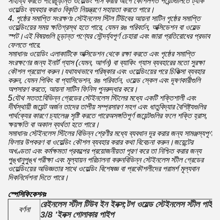
সাহায্য করতে পারেচূড়ান্ত ওয়েল্ডিং পাস করার আগে কৌশলগত পয়েন্টগুলিতে ট্যাক
ওয়েল্ডিং ব্যবহার করাও বিকৃতি নিয়ন্ত্রণে সহায়তা করতে পারে।
4. পৃষ্ঠের সমাপ্তি সংরক্ষণঃ স্টেইনলেস স্টিল টিউবের আয়না সাটিন পৃষ্ঠের সমাপ্তি
ওয়েল্ডিংয়ের সময় ক্ষতিগ্রস্থ হতে পারে, যেমন রঙ পরিবর্তন, অক্সিডেশন বা ওয়েল্ড
স্পট।এই বিষয়গুলি চূড়ান্ত পণ্যের সৌন্দর্য্যপূর্ণ চেহারা এবং জারা প্রতিরোধের প্রভাব
ফেলতে পারে.
সমাধানঃ ওয়েডিং এলাকাটিকে অক্সিডেশন থেকে রক্ষা করতে এবং পৃষ্ঠের সমাপ্তি
সংরক্ষণের জন্য ইনার্ট গ্যাস (যেমন, আর্গন) বা ব্যাকিং গ্যাস ব্যবহারের মতো সুরক্ষা
কৌশল প্রয়োগ করুন।যথাযথভাবে পরিষ্কার এবং ওয়েল্ডিংয়ের পরে চিকিত্সা ব্যবহার
করুন, যেমন পিকিং বা প্যাসিভেশন, রঙ পরিবর্তন, ওয়েল্ড স্কেল এবং দূষণকারীগুলি
অপসারণ করতে, আয়না সাটিন ফিনিস পুনরুদ্ধার করে।
5যৌথ সততা:বিভিন্ন গ্রেডের স্টেইনলেস স্টিলের মধ্যে একটি শক্তিশালী এবং
দীর্ঘস্থায়ী জয়েন্ট অর্জন তাদের তাপীয় সম্প্রসারণ সহগ এবং ধাতুবিদ্যার বৈশিষ্ট্যগুলির
পার্থক্যের কারণে চ্যালেঞ্জ সৃষ্টি করতে পারেঅসঙ্গতিপূর্ণ জয়েন্টগুলির ফলে শক্তি হ্রাস,
ক্ষয়ক্ষতি বা অকাল ব্যর্থতা হতে পারে।
সমাধানঃ স্টেইনলেস স্টিলের বিভিন্ন শ্রেণীর মধ্যে ব্যবধান দূর করার জন্য সামঞ্জস্যপূর্ণ
ফিলার উপকরণ বা ওয়েল্ডিং কৌশল ব্যবহার করার কথা বিবেচনা করুন।জয়েন্টের
অখণ্ডতা এবং কর্মক্ষমতা প্রকল্পের প্রয়োজনীয়তা পূরণ করে তা নিশ্চিত করার জন্য
পুঙ্খানুপুঙ্খ পরীক্ষা এবং মূল্যায়ন পরিচালনা করুনবিভিন্ন স্টেইনলেস স্টীল গ্রেডের
ওয়েল্ডিংয়ের অভিজ্ঞতার সাথে ওয়েল্ডিং বিশেষজ্ঞ বা প্রকৌশলীদের পরামর্শ মূল্যবান
দিকনির্দেশনা দিতে পারে।
স্পেসিফিকেশনঃ
রেইনলেস স্টীল টিউব ইন ইনক্স;টগ ওয়েল্ড স্টেইনলেস স্টীল পাইপ;
বর্ণনা
3/8 'ইনক্স গোলাকার পাইপ