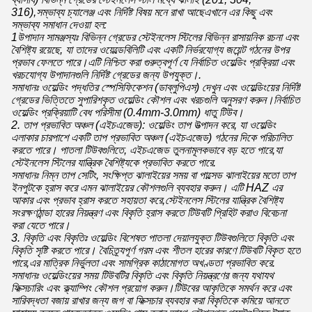
316),সম্ভাব্য চ্যালেঞ্জ এবং নির্দিষ্ট বিষয় মনে রাখা আছেএখানে এর কিছু এবং
সম্ভাব্য সমাধান দেওয়া হল:
1উপাদান সামঞ্জস্যঃ বিভিন্ন গ্রেডের স্টেইনলেস স্টিলের বিভিন্ন রাসায়নিক রচনা এবং
বৈশিষ্ট্য রয়েছে, যা তাদের ওয়েল্ডেবিলিটি এবং একটি নির্ভরযোগ্য জয়েন্ট গঠনের উপর
প্রভাব ফেলতে পারে।এটি নিশ্চিত করা গুরুত্বপূর্ণ যে নির্বাচিত ওয়েল্ডিং প্রক্রিয়া এবং
খরচযোগ্য উপাদানগুলি নির্দিষ্ট গ্রেডের জন্য উপযুক্ত।.
সমাধানঃ ওয়েল্ডিং পদ্ধতির স্পেসিফিকেশন (ডাব্লুপিএস) দেখুন এবং ওয়েল্ডিংয়ের নির্দিষ্ট
গ্রেডের ভিত্তিতে সুপারিশকৃত ওয়েল্ডিং কৌশল এবং খরচগুলি অনুসরণ করুন।নির্বাচিত
ওয়েল্ডিং প্রক্রিয়াটি বেধ পরিসীমা (0.4mm-3.0mm) ধাতু টিউব।
2. তাপ প্রভাবিত অঞ্চল (এইচএজেড): ওয়েল্ডিং তাপ উত্পাদন করে, যা ওয়েল্ডিং
এলাকার চারপাশে একটি তাপ প্রভাবিত অঞ্চল (এইচএজেড) গঠনের দিকে পরিচালিত
করতে পারে। পাতলা টিউবগুলিতে, এইচএজেড তুলনামূলকভাবে বড় হতে পারে,যা
স্টেইনলেস স্টিলের যান্ত্রিক বৈশিষ্ট্যকে প্রভাবিত করতে পারে.
সমাধানঃ নিম্ন তাপ সেটিং, সংক্ষিপ্ত ঝালাইয়ের সময় বা পাল্সেড ঝালাইয়ের মতো তাপ
ইনপুটকে হ্রাস করে এমন ঝালাইয়ের কৌশলগুলি ব্যবহার করুন। এটি HAZ এর
আকার এবং প্রভাব হ্রাস করতে সহায়তা করে,স্টেইনলেস স্টিলের যান্ত্রিক বৈশিষ্ট্য
সংরক্ষণঠান্ডা হারের নিয়ন্ত্রণ এবং বিকৃতি হ্রাস করতে টিউবটি প্রিহিট করাও বিবেচনা
করা যেতে পারে।
3. বিকৃতি এবং বিকৃতিঃ ওয়েল্ডিং বিশেষত পাতলা দেয়ালযুক্ত টিউবগুলিতে বিকৃতি এবং
বিকৃতি সৃষ্টি করতে পারে। বৈচিত্র্যপূর্ণ গরম এবং শীতল হারের কারণে টিউবটি বিকৃত হতে
পারে,এর মাত্রিক নির্ভুলতা এবং সামগ্রিক কাঠামোগত অখণ্ডতা প্রভাবিত করে.
সমাধানঃ ওয়েল্ডিংয়ের সময় টিউবটির বিকৃতি এবং বিকৃতি নিয়ন্ত্রণের জন্য যথাযথ
ফিক্সচারিং এবং ক্ল্যাম্পিং কৌশল প্রয়োগ করুন।টিউবের আকৃতিকে সমর্থন করে এবং
সারিবদ্ধতা বজায় রাখার জন্য জগ বা ফিক্সচার ব্যবহার করা বিকৃতিকে কমিয়ে আনতে