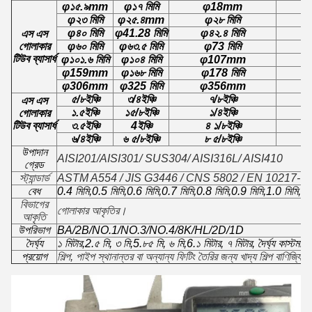
φ১৫.৯mm
φ১৭ মিমি
φ18mm
φ
φ২৩ মিমি
φ২৫.৪mm
φ২৮ মিমি
φ৪০ মিমি
φ41.28 মিমি
φ৪২.৪ মিমি
এস এস
গোলাকার
φ৬০ মিমি
φ৬৩.৫ মিমি
φ73 মিমি
টিউব ব্যাসার্ধ
φ১০১.৬ মিমি
φ১০৪ মিমি
φ107mm
φ
φ159mm
φ১৬৮ মিমি
φ178 মিমি
φ306mm
φ325 মিমি
φ356mm
৫/৮
ইঞ্চি
৩/৪
ইঞ্চি
৭/৮
ইঞ্চি
এস এস
১.৫
ইঞ্চি
১৫/৮
ইঞ্চি
১/৪
ইঞ্চি
গোলাকার
টিউব ব্যাসার্ধ
৩.৫
ইঞ্চি
4
ইঞ্চি
৪ ১/৮
ইঞ্চি
৬/৪
ইঞ্চি
৬ ৫/৮
ইঞ্চি
৮ ৫/৮
ইঞ্চি
উপাদান
AISI201/AISI301/ SUS304/ AISI316L/ AISI410
গ্রেড
স্ট্যান্ডার্ড
ASTM A554 / JIS G3446 / CNS 5802 / EN 10217-7 
বেধ
0.4 মিমি,0.5 মিমি,0.6 মিমি,0.7 মিমি,0.8 মিমি,0.9 মিমি,1.0 মিমি,1.
বিভাগের
গোলাকার আকৃতির।
আকৃতি
উপরিভাগ
BA/2B/NO.1/NO.3/NO.4/8K/HL/2D/1D
দৈর্ঘ্য
১ মিটার,2.৫ মি, ৩ মি,5.৮৫ মি, ৬ মি,6.১ মিটার, ৭ মিটার, দৈর্ঘ্য কাস্টমা
প্রয়োগ
শিল্প, পাইপ স্থানান্তর বা অন্যান্য ফিটিং তৈরির জন্য খাদ্য শিল্প বাণিজ্যি