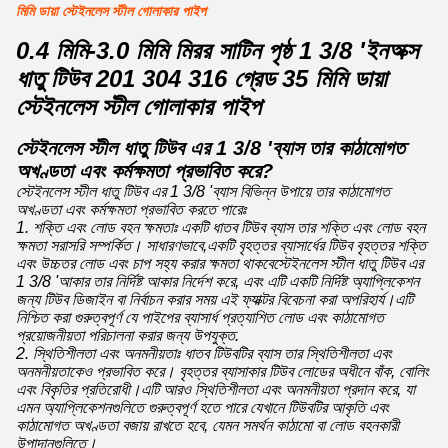
মিমি ডায়া স্টেইনলেস স্টীল গোলাকার পাইপ
0.4 মিমি-3.0 মিমি মিরর সাটিন পৃষ্ঠ 1 3/8 'ইনঅক্স
ধাতু টিউব 201 304 316 গ্রেড 35 মিমি ডায়া
স্টেইনলেস স্টীল গোলাকার পাইপ
স্টেইনলেস স্টীল ধাতু টিউব এর 1 3/8 'ব্যাস তার কাঠামোগত
অখণ্ডতা এবং কর্মক্ষমতা প্রভাবিত করে?
স্টেইনলেস স্টীল ধাতু টিউব এর 1 3/8 'ব্যাস বিভিন্ন উপায়ে তার কাঠামোগত
অখণ্ডতা এবং কর্মক্ষমতা প্রভাবিত করতে পারেঃ
1. শক্তি এবং লোড বহন ক্ষমতাঃ একটি ধাতব টিউব ব্যাস তার শক্তি এবং লোড বহন
ক্ষমতা সরাসরি সম্পর্কিত। সাধারণভাবে,একটি বৃহত্তর ব্যাসার্ধের টিউব বৃহত্তর শক্তি
এবং উচ্চতর লোড এবং চাপ সহ্য করার ক্ষমতা থাকবেস্টেইনলেস স্টীল ধাতু টিউব এর
1 3/8 'আকার তার নির্দিষ্ট আকার নির্দেশ করে, এবং এটি একটি নির্দিষ্ট অ্যাপ্লিকেশন
জন্য টিউব ডিজাইন বা নির্বাচন করার সময় এই ফ্যাক্টর বিবেচনা করা অপরিহার্য।এটি
নিশ্চিত করা গুরুত্বপূর্ণ যে পাইপের ব্যাসার্ধ প্রত্যাশিত লোড এবং কাঠামোগত
প্রয়োজনীয়তা পরিচালনা করার জন্য উপযুক্ত.
2. স্থিতিশীলতা এবং অনমনীয়তাঃ ধাতব টিউবটির ব্যাস তার স্থিতিশীলতা এবং
অনমনীয়তাকেও প্রভাবিত করে। বৃহত্তর ব্যাসাকার টিউব লোডের অধীনে বাঁক, বোলিং
এবং বিকৃতির প্রতিরোধী।এটি আরও স্থিতিশীলতা এবং অনমনীয়তা প্রদান করে, যা
এমন অ্যাপ্লিকেশনগুলিতে গুরুত্বপূর্ণ হতে পারে যেখানে টিউবটির আকৃতি এবং
কাঠামোগত অখণ্ডতা বজায় রাখতে হবে, যেমন সমর্থন কাঠামো বা লোড বহনকারী
উপাদানগুলিতে।