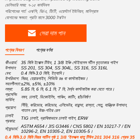
ডেলিভারি সময়: ৭-১৫ কার্যদিবস
পরিশোধের শর্ত: এল/সি, ডি/এ, টি/টি, ওয়েস্টার্ন ইউনিয়ন, মানিগ্রাম
যোগানের ক্ষমতা: প্রতি মাসে 3000 টন/টন
সেরা দাম পান
পণ্যের বিবরণ
পণ্যের বর্ণনা
কীওয়ার্ড:
35 মিমি ইনোক্স টিউব, 1 3/8 ইঞ্চি স্টেইনলেস স্টীল বৃত্তাকার পাইপ
উপাদান:
SS 201, SS 304, SS 304L, SS 316, SS 316L
বেধ:
0.4 মিমি-3.0 মিমি, ইত্যাদি।
উপরিভাগ:
মিরর, হেয়ারলাইন, পিভিডি রঙ বা কাস্টমাইজড।
সহনশীলতা:
±2%, ±5%, ±10%
লম্বা:
5.85 মি, 6 মি, 6.1 মি, 7 মি, দৈর্ঘ্য কাস্টমাইজ করা যেতে পারে।
প্রসেসিং
নমন, ঢালাই, ডিকোইলিং, পাঞ্চিং, কাটিং, ছাঁচনির্মাণ
সার্ভিস:
সিঁড়ি, করিডোর, করিডোর, এলিভেটর, বারান্দা, রাস্তা, সেতু, যান্ত্রিক উপাদান,
প্রয়োগ:
পাতাল রেল, উচ্চ-গতির রেল
ঢালাই
TIG ঢালাই, দ্রাঘিমাভাবে ঢালাই পাইপ, ERW
প্রকার:
ASTM A554 / JIS G3446 / CNS 5802 / EN 10217-7 / EN
স্ট্যান্ডার্ড:
10296-2, EN 10305-2, EN 10305-5।
0.4 মিমি-3.0 মিমি মিরর সাটিন পৃষ্ঠ 1 3/8 'ইনঅক্স ধাতু টিউব 201 304 316 গ্রেড 35