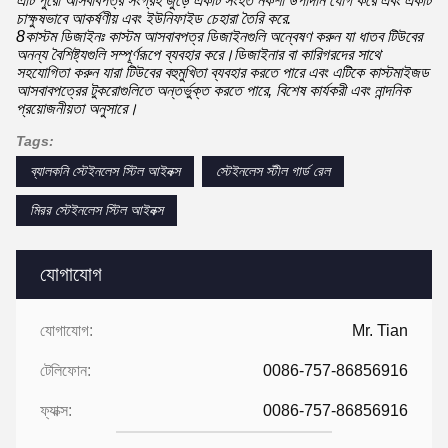
এটি পুরো আসবাবপত্র সংগ্রহ জুড়ে একটি সংহত নকশা উপাদান যোগ করে এবং একটি
চাক্ষুষভাবে আকর্ষণীয় এবং ইউনিফাইড চেহারা তৈরি করে.
8কাস্টম ডিজাইনঃ কাস্টম আসবাবপত্র ডিজাইনগুলি অন্বেষণ করুন যা ধাতব টিউবের
অনন্য বৈশিষ্ট্যগুলি সম্পূর্ণরূপে ব্যবহার করে।ডিজাইনার বা কারিগরদের সাথে
সহযোগিতা করুন যারা টিউবের বহুমুখিতা ব্যবহার করতে পারে এবং এটিকে কাস্টমাইজড
আসবাবপত্রের টুকরোগুলিতে অন্তর্ভুক্ত করতে পারে, বিশেষ কার্যকরী এবং নান্দনিক
প্রয়োজনীয়তা অনুসারে।
Tags:
ব্যালকনি স্টেইনলেস স্টিল আইনক্স
স্টেইনলেস স্টীল গার্ড রেল
মিরর স্টেইনলেস স্টিল আইনক্স
যোগাযোগ
যোগাযোগ:
Mr. Tian
টেলিফোন:
0086-757-86856916
ফ্যাক্স:
0086-757-86856916