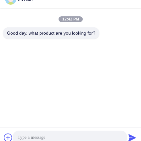
12:42 PM
Good day, what product are you looking for?
(GuangDong)Foshan Winsco Metal Products
Co., Ltd.
info@winscometal.com
0086-757-86856916
প্রধান কার্যালয়: রুম 1006, বিল্ডিং এ, স্টার প্লাজা, নং B270, পূর্ব লেকং
এভিনিউ, লেকং টাউন, শুন্ডে জেলা, ফোশান সিটি, গুয়াংডং প্রদেশ, চীন।
চীন ভালো মানের স্টেইনলেস স্টিল আইনক্স সরবরাহকারী। কপিরাইট © 2023-2026
(GuangDong)Foshan Winsco Metal Products Co., Ltd. সমস্ত
অধিকার সংরক্ষিত।