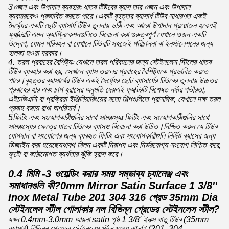
3ওজন এবং উপাদান ব্যবহারঃ ধাতব টিউবের ব্যাস তার ওজন এবং উপাদান
ব্যবহারকেও প্রভাবিত করতে পারে।একটি বৃহত্তর ব্যাসার্ধ টিউব সাধারণত একই
দৈর্ঘ্যের একটি ছোট ব্যাসার্ধ টিউব তুলনায় ভারী এবং আরো উপাদান প্রয়োজন হবেএই
ফ্যাক্টরটি এমন অ্যাপ্লিকেশনগুলিতে বিবেচনা করা গুরুত্বপূর্ণ যেখানে ওজন একটি
উদ্বেগ, যেমন পরিবহন বা যেখানে টিউবটি সহজেই পরিচালনা বা ইনস্টলেশনের জন্য
হালকা হওয়া দরকার।
4. তরল প্রবাহের বৈশিষ্ট্যঃ যেখানে তরল পরিবহনের জন্য স্টেইনলেস স্টিলের ধাতব
টিউব ব্যবহার করা হয়, সেখানে ব্যাস তরলের প্রবাহের বৈশিষ্ট্যকে প্রভাবিত করতে
পারে।বৃহত্তর ব্যাসার্ধের টিউব একই দৈর্ঘ্যের ছোট ব্যাসার্ধের টিউবের তুলনায় উচ্চতর
প্রবাহের হার এবং চাপ হ্রাসের অনুমতি দেয়এই ফ্যাক্টরটি বিশেষত নদীর গভীরতা,
এইচভিএসি বা প্রক্রিয়া ইঞ্জিনিয়ারিংয়ের মতো শিল্পগুলিতে প্রাসঙ্গিক, যেখানে দক্ষ তরল
প্রবাহ বজায় রাখা অপরিহার্য।
5ফিটিং এবং সংযোগকারীগুলির সাথে সামঞ্জস্যঃ ফিটিং এবং সংযোগকারীগুলির সাথে
সামঞ্জস্যের ক্ষেত্রে ধাতব টিউবের ব্যাসও বিবেচনা করা উচিত।নিশ্চিত করুন যে টিউব
যোগদান বা সংযোগের জন্য ব্যবহৃত ফিটিং এবং সংযোগকারীগুলি নির্দিষ্ট ব্যাসের জন্য
ডিজাইন করা হয়েছেযথাযথ মিলন একটি নিরাপদ এবং নির্ভরযোগ্য সংযোগ নিশ্চিত করে,
ফুটো বা কাঠামোগত ব্যর্থতার ঝুঁকি হ্রাস করে।
0.4 মিমি -3 ওয়েল্ডিং করার সময় সম্ভাব্য চ্যালেঞ্জ এবং
সমাধানগুলি কী?0mm Mirror Satin Surface 1 3/8''
Inox Metal Tube 201 304 316 গ্রেড 35mm Dia
স্টেইনলেস স্টীল গোলাকার নল বিভিন্ন গ্রেডের স্টেইনলেস স্টীল?
যখন 0.4mm-3.0mm আয়না satin পৃষ্ঠ 1 3/8' ইনক্স ধাতু টিউব (35mm
ব্যাসার্ধ) বিভিন্ন গ্রেডের স্টেইনলেস স্টীল মধ্যে ঝালাই (201, 304,