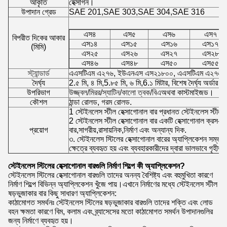
আকৃতি
হেক্সাগন।
উপাদান গ্রেড
SAE 201,SAE 303,SAE 304,SAE 316
এস৪
এস৫
এস৬
এস৭
বিপরীত দিকের আকার
এস১৪
এস১৫
এস১৬
এস১৭
(মিমি)
এস২৫
এস২৬
এস২৭
এস২৮
এস৪৬
এস৪৮
এস৫০
এস৫৫
স্ট্যান্ডার্ড
এএসটিএম এ২৭৬, ইউএনএস এস২১৮০০, এএসটিএম এ২৭৬,
দৈর্ঘ্য
2.৫ মি, ৪ মি,5.৮৫ মি, ৬ মি,6.১ মিটার, বিশেষ দৈর্ঘ্য অর্ডার ক
উপরিভাগ
উজ্জ্বল/মিরর/স্যাটিন/কালো ত্বক/বিএ
অথবা কাস্টমাইজড।
কৌশল
ঠান্ডা রোলড, গরম রোলড.
1 স্টেইনলেস স্টীল হেক্সাগোনাল বার প্রধানত স্টেইনলেস স্টীল b
2 স্টেইনলেস স্টীল হেক্সাগোনাল বার একটি হেক্সাগোনাল ক্রস-সেক
প্রয়োগ
বার,সাগরীয়,রাসায়নিক,নির্মাণ এবং অন্যান্য দিক.
৩. স্টেইনলেস স্টিলের হেক্সাগোনাল বারের অ্যাপ্লিকেশন সম্ভা
ক্ষেত্রে ব্যবহৃত হয় এবং ব্যবহারকারীদের দ্বারা ভালভাবে গৃহীত 
স্টেইনলেস স্টিলের হেক্সাগোনাল বারগুলি নির্মাণ শিল্পে কী অ্যাপ্লিকেশন?
স্টেইনলেস স্টিলের হেক্সাগোনাল বারগুলি তাদের অনন্য বৈশিষ্ট্য এবং বহুমুখিতা কারণে
নির্মাণ শিল্পে বিভিন্ন অ্যাপ্লিকেশন খুঁজে পায়।এখানে নির্মাণের মধ্যে স্টেইনলেস স্টীল
ষড়ভুজাকার বার কিছু সাধারণ অ্যাপ্লিকেশন:
কাঠামোগত সমর্থনঃ স্টেইনলেস স্টিলের ষড়ভুজাকার বারগুলি তাদের শক্তি এবং লোড
বহন ক্ষমতা কারণে বিম, কলাম এবং ব্র্যাসেসের মতো কাঠামোগত সমর্থন উপাদানগুলির
জন্য নির্মাণে ব্যবহৃত হয়।