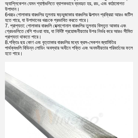
অ্যাপ্লিকেশন যেমন শ্যাফ্টগুলিতে ব্যাপকভাবে ব্যবহৃত হয়, রড, এবং কাঠামোগত
উপাদান।
6খরচঃ গোলাকার বারগুলির তুলনায় ষড়ভুজাকার বারগুলির উত্পাদন প্রক্রিয়া আরও জটিল
হতে পারে, যা উপাদানের খরচকে প্রভাবিত করতে পারে।
7. প্রাপ্যতা: গোলাকার বারগুলি হেক্সাগোনাল বারগুলির তুলনায় বিস্তৃত আকার এবং
গ্রেডগুলিতে বেশি পাওয়া যায়, যা নির্দিষ্ট প্রয়োজনীয়তার উপর নির্ভর করে আরও সীমিত
প্রাপ্যতা থাকতে পারে।
8.শক্তিঃ ছয় কোণ এবং বৃত্তাকার বারগুলির মধ্যে ক্রস-সেকশন জ্যামিতির
পার্থক্যগুলি বিভিন্ন লোডিং অবস্থার অধীনে শক্তি এবং অনমনীয়তার পরিবর্তনের ফলে
হতে পারে।