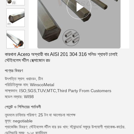
কারখানা Acero অস্থায়ী বার AISI 201 304 316 সলিড শ্যাফট ঢালাই
স্টেইনলেস স্টীল হেক্সাজোন রড
পণ্যের বিবরণ
উৎপত্তি স্থল: গুয়াংডং, চীন
পরিচিতিমুলক নাম: WinscoMetal
সাক্ষ্যদান: ISO,SGS,TUV,MTC,Third Party From Customers
মডেল নম্বার: WI98
পেমেন্ট ও শিপিংয়ের শর্তাবলী
ন্যূনতম চাহিদার পরিমাণ: 25 টন বা আলোচনা সাপেক্ষ
মূল্য: negotiable
প্যাকেজিং বিবরণ: স্টেইনলেস স্টীল বার রড খাদ: স্ট্যান্ডার্ড সমুদ্র উপযোগী প্যাকেজ-কাঠের.
ডেলিভারি সময়: ৭-১৫ কার্যদিবস