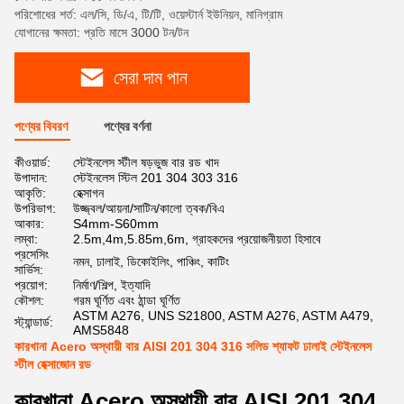
পরিশোধের শর্ত: এল/সি, ডি/এ, টি/টি, ওয়েস্টার্ন ইউনিয়ন, মানিগ্রাম
যোগানের ক্ষমতা: প্রতি মাসে 3000 টন/টন
সেরা দাম পান
পণ্যের বিবরণ
পণ্যের বর্ণনা
কীওয়ার্ড:
স্টেইনলেস স্টীল ষড়ভুজ বার রড খাদ
উপাদান:
স্টেইনলেস স্টিল 201 304 303 316
আকৃতি:
হেক্সাগন
উপরিভাগ:
উজ্জ্বল/আয়না/সাটিন/কালো ত্বক/বিএ
আকার:
S4mm-S60mm
লম্বা:
2.5m,4m,5.85m,6m, গ্রাহকদের প্রয়োজনীয়তা হিসাবে
প্রসেসিং
নমন, ঢালাই, ডিকোইলিং, পাঞ্চিং, কাটিং
সার্ভিস:
প্রয়োগ:
নির্মাণ/শিল্প, ইত্যাদি
কৌশল:
গরম ঘূর্ণিত এবং ঠান্ডা ঘূর্ণিত
ASTM A276, UNS S21800, ASTM A276, ASTM A479,
স্ট্যান্ডার্ড:
AMS5848
কারখানা Acero অস্থায়ী বার AISI 201 304 316 সলিড শ্যাফট ঢালাই স্টেইনলেস
স্টীল হেক্সাজোন রড
কারখানা Acero অস্থায়ী বার AISI 201 304