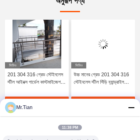
অনুরূপ পণ্য
ভিডিও
ভিডিও
201 304 316 গ্রেড স্টেইনলেস
উচ্চ মানের গ্রেড 201 304 316
স্টীল আইনক্স গার্ডেল কাস্টমাইজেশন
স্টেইনলেস স্টীল সিঁড়ি হ্যান্ড্রাইল
গ্রহণ করুন
আইনক্স সিঁড়ি রেলিং
সেরা দাম পান
সেরা দাম পান
Mr.Tian
11:38 PM