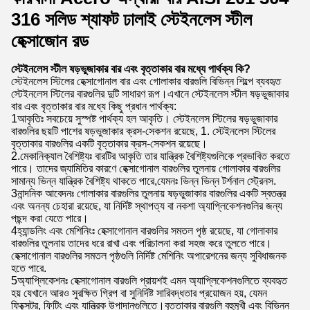
316 সলিড শ্যাফট ঢালাই স্টেইনলেস স্টীল
হেক্সাজোন রড
স্টেইনলেস স্টীল ষড়ভুজাকার বার এবং বৃত্তাকার বার মধ্যে পার্থক্য কি?
স্টেইনলেস স্টিলের হেক্সাগোনাল বার এবং গোলাকার বারগুলি বিভিন্ন শিল্পে ব্যবহৃত
স্টেইনলেস স্টিলের বারগুলির দুটি সাধারণ রূপ।এখানে স্টেইনলেস স্টীল ষড়ভুজাকার
বার এবং বৃত্তাকার বার মধ্যে কিছু প্রধান পার্থক্য:
1আকৃতিঃ সবচেয়ে সুস্পষ্ট পার্থক্য হল আকৃতি। স্টেইনলেস স্টিলের ষড়ভুজাকার
বারগুলির ছয়টি পাশের ষড়ভুজাকার ক্রস-সেকশন রয়েছে, 1. স্টেইনলেস স্টিলের
বৃত্তাকার বারগুলির একটি বৃত্তাকার ক্রস-সেকশন রয়েছে।
2.মেকানিক্যাল বৈশিষ্ট্যঃ বারটির আকৃতি তার যান্ত্রিক বৈশিষ্ট্যগুলিকে প্রভাবিত করতে
পারে। তাদের জ্যামিতির কারণে হেক্সাগোনাল বারগুলির তুলনায় গোলাকার বারগুলির
সামান্য ভিন্ন যান্ত্রিক বৈশিষ্ট্য থাকতে পারে,যেমনঃ ভিন্ন ভিন্ন টর্শনাল স্ট্রেনস.
3নান্দনিক আবেদনঃ গোলাকার বারগুলির তুলনায় ষড়ভুজাকার বারগুলির একটি স্বতন্ত্র
এবং অনন্য চেহারা রয়েছে, যা নির্দিষ্ট স্থাপত্য বা নকশা অ্যাপ্লিকেশনগুলির জন্য
পছন্দ করা যেতে পারে।
4হ্যান্ডলিং এবং মেশিনিংঃ হেক্সাগোনাল বারগুলির সমতল পৃষ্ঠ রয়েছে, যা গোলাকার
বারগুলির তুলনায় তাদের ধরে রাখা এবং পরিচালনা করা সহজ করে তুলতে পারে।
হেক্সাগোনাল বারগুলির সমতল পৃষ্ঠগুলি নির্দিষ্ট মেশিনিং অপারেশনের জন্য সুবিধাজনক
হতে পারে.
5অ্যাপ্লিকেশনঃ হেক্সাগোনাল বারগুলি প্রায়শই এমন অ্যাপ্লিকেশনগুলিতে ব্যবহৃত
হয় যেখানে আরও সুরক্ষিত গ্রিপ বা সুনির্দিষ্ট সারিবদ্ধতার প্রয়োজন হয়, যেমন
ফিক্সেটর, ফিটিং এবং যান্ত্রিক উপাদানগুলিতে।বৃত্তাকার বারগুলি বহুমুখী এবং বিভিন্ন