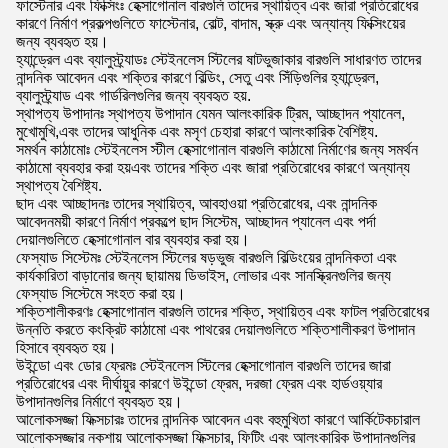
ফাস্টেনার এবং ফিক্সিংঃ হেক্সাগোনাল বারগুলি তাদের স্থায়িত্ব এবং জারা প্রতিরোধের
কারণে নির্মাণ প্রকল্পগুলিতে ফাস্টেনার, বোল্ট, বাদাম, স্ক্রু এবং অন্যান্য ফিক্সিংয়ের
জন্য ব্যবহৃত হয়।
হ্যান্ড্রেল এবং ব্যালুস্ট্র্যাডঃ স্টেইনলেস স্টিলের ষাটভুজাকার বারগুলি সাধারণত তাদের
নান্দনিক আবেদন এবং শক্তির কারণে বিল্ডিং, সেতু এবং সিঁড়িগুলির হ্যান্ড্রেল,
ব্যালুস্ট্র্যাড এবং গার্ডরিলগুলির জন্য ব্যবহৃত হয়.
স্থাপত্য উপাদানঃ স্থাপত্য উপাদান যেমন আলংকারিক ট্রিম, আচ্ছাদন প্যানেল,
মুখোমুখি,এবং তাদের আধুনিক এবং মসৃণ চেহারা কারণে আলংকারিক বৈশিষ্ট্য.
সমর্থন কাঠামোঃ স্টেইনলেস স্টীল হেক্সাগোনাল বারগুলি কাঠামো নির্মাণের জন্য সমর্থন
কাঠামো ব্যবহার করা হয়এবং তাদের শক্তি এবং জারা প্রতিরোধের কারণে অন্যান্য
স্থাপত্য বৈশিষ্ট্য.
ছাদ এবং আচ্ছাদনঃ তাদের স্থায়িত্ব, আবহাওয়া প্রতিরোধের, এবং নান্দনিক
আবেদনময়ী কারণে নির্মাণ প্রকল্পে ছাদ সিস্টেম, আচ্ছাদন প্যানেল এবং পর্দা
দেয়ালগুলিতে হেক্সাগোনাল বার ব্যবহার করা হয়।
ফেস্যাড সিস্টেমঃ স্টেইনলেস স্টিলের ষড়ভুজ বারগুলি বিল্ডিংয়ের নান্দনিকতা এবং
কার্যকারিতা বাড়ানোর জন্য ছায়াময় ডিভাইস, লোভার এবং সানস্ক্রিনগুলির জন্য
ফেস্যাড সিস্টেমে সংহত করা হয়।
শক্তিশালীকরণঃ হেক্সাগোনাল বারগুলি তাদের শক্তি, স্থায়িত্ব এবং ফাটল প্রতিরোধের
উন্নতি করতে কংক্রিট কাঠামো এবং পাথরের দেয়ালগুলিতে শক্তিশালীকরণ উপাদান
হিসাবে ব্যবহৃত হয়।
উইন্ডো এবং ডোর ফ্রেমঃ স্টেইনলেস স্টিলের হেক্সাগোনাল বারগুলি তাদের জারা
প্রতিরোধের এবং দীর্ঘায়ুর কারণে উইন্ডো ফ্রেম, দরজা ফ্রেম এবং হার্ডওয়্যার
উপাদানগুলির নির্মাণে ব্যবহৃত হয়।
আলোকসজ্জা ফিক্সচারঃ তাদের নান্দনিক আবেদন এবং বহুমুখিতা কারণে আর্কিটেকচারাল
আলোকসজ্জার নকশায় আলোকসজ্জা ফিক্সচার, ফিটিং এবং আলংকারিক উপাদানগুলির