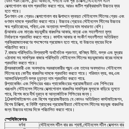
যেমন গরম রোলিং, ঠান্ডা আঁকানো, গলানো এবং পৃষ্ঠ চিকিত্সা,স্টেইনলেস স্টীল
হেক্সাগোনাল বার দাম প্রভাবিত করতে পারে. আরও জটিল প্রক্রিয়াগুলি উচ্চতর ব্যয়
হতে পারে।
5গুণমান এবং গ্রেডঃ হেক্সাগোনাল বার উত্পাদনে ব্যবহৃত স্টেইনলেস স্টিলের গ্রেড এবং
গুণমান দামকে প্রভাবিত করতে পারে। উচ্চতর গ্রেডের স্টেইনলেস স্টিলের উচ্চতর
ক্ষয় প্রতিরোধের, শক্তি,এবং অন্যান্য সম্পত্তির দাম সাধারণত বেশি।
6আকার এবং মাত্রাঃ ষড়ভুজীয় বারগুলির আকার, মাত্রা এবং সহনশীলতা মূল্য
নির্ধারণকে প্রভাবিত করতে পারে। কাস্টম আকার বা সংকীর্ণ সহনশীলতা অতিরিক্ত
প্রক্রিয়াজাতকরণের পদক্ষেপের প্রয়োজন হতে পারে, যা উচ্চতর ব্যয়ের দিকে
পরিচালিত করে।
7.বাজার পরিস্থিতিঃ বিশ্বব্যাপী অর্থনৈতিক প্রবণতা, বাণিজ্য নীতি, শুল্ক এবং মুদ্রার
ওঠানামা সহ সামগ্রিক বাজার পরিস্থিতি স্টেইনলেস স্টিলের ষড়ভুজাকার বারের দামকে
প্রভাবিত করতে পারে।
8সরবরাহকারী এবং অবস্থানঃ সরবরাহকারীর পছন্দ এবং তাদের অবস্থানও স্টেইনলেস
স্টিলের ছয় কোণীয় বারগুলির দামকে প্রভাবিত করতে পারে। পরিবহন ব্যয়, কর,এবং
আমদানি/রপ্তানি শুল্ক চূড়ান্ত দাম প্রভাবিত করতে পারে.
9প্যাকেজিং এবং শিপিংয়ের খরচঃ প্যাকেজিংয়ের প্রয়োজনীয়তা এবং শিপিংয়ের
খরচগুলি স্টেইনলেস স্টিলের হেক্সাগোনাল বারগুলির সামগ্রিক মূল্যকে বাড়িয়ে তুলতে
পারে, বিশেষ করে দীর্ঘ দূরত্ব বা আন্তর্জাতিক শিপিংয়ের জন্য।
10কাস্টমাইজেশন এবং বিশেষ প্রয়োজনীয়তাঃ যে কোনও অতিরিক্ত কাস্টমাইজেশন,
বিশেষ চিকিত্সা, বা নির্দিষ্ট গ্রাহকের প্রয়োজনীয়তা স্টেইনলেস স্টিলের ষড়ভুজ বারগুলির
জন্য উচ্চতর দামের দিকে পরিচালিত করতে পারে।
স্পেসিফিকেশনঃ
বর্ণনা
স্টেইনলেস স্টীল বার রড শ্যাফ্ট,স্টেইনলেস স্টীল হেক্সাগন বার র