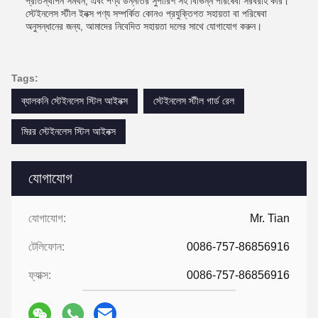
প্রতিস্থাপন সমর্থন, এবং পণ্য উন্নতির সুপারিশ সহ বিভিন্ন পরিষেবা সরবরাহ করি।
স্টেইনলেস স্টীল ইনক্স পণ্য সম্পর্কিত কোনও প্রযুক্তিগত সহায়তা বা পরিষেবা
অনুসন্ধানের জন্য, আমাদের নিবেদিত সহায়তা দলের সাথে যোগাযোগ করুন।
Tags:
ব্যালকনি স্টেইনলেস স্টিল আইনক্স
স্টেইনলেস স্টীল গার্ড রেল
মিরর স্টেইনলেস স্টিল আইনক্স
যোগাযোগ
যোগাযোগ:
Mr. Tian
টেলিফোন:
0086-757-86856916
ফ্যাক্স:
0086-757-86856916