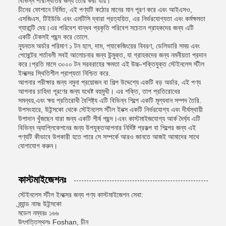
বিভিন্ন পরিস্থিতির জন্য তৈরি করা যায়।
চীনের ফোশানে নির্মিত, এই পণ্যটি কঠোর মানের মান পূরণ করে এবং আইএসও,
এসজিএস, টিইউভি এবং এমটিসি দ্বারা প্রত্যয়িত, এর নির্ভরযোগ্যতা এবং কর্মক্ষমতা
গ্যারান্টি দেয়।এর পরিবেশ বান্ধব প্রকৃতি পরিবেশ সচেতন গ্রাহকদের জন্য এটি
একটি টেকসই পছন্দ করে তোলে.
ন্যূনতম অর্ডার পরিমাণ ১ টন হলে, দাম, প্যাকেজিংয়ের বিবরণ, ডেলিভারি সময় এবং
পেমেন্টের শর্তাবলী সবই আলোচনার জন্য উন্মুক্ত, যা গ্রাহকদের জন্য নমনীয়তা প্রদান
করে।প্রতি মাসে ৩০০০ টন সরবরাহের ক্ষমতা এই উচ্চ-শক্তিযুক্ত স্টেইনলেস স্টীল
ইনক্সের স্থিতিশীল প্রাপ্যতা নিশ্চিত করে.
আপনার পরীক্ষার জন্য নমুনা প্রয়োজন বা শিল্প উদ্দেশ্যে একটি বড় অর্ডার, এই পণ্য
আপনার চাহিদা পূরণের জন্য যথেষ্ট বহুমুখী। এর শক্তি, তাপ প্রতিরোধের
সমন্বয়,এবং ক্ষয় প্রতিরোধী বৈশিষ্ট্য এটি বিভিন্ন শিল্পে একটি মূল্যবান সম্পদ তৈরি.
উপসংহারে, উইন্সকো থেকে স্টেইনলেস স্টীল ইনক্স একটি নির্ভরযোগ্য এবং দীর্ঘস্থায়ী
উপাদান খুঁজছেন যারা জন্য একটি শীর্ষ পছন্দ।এবং কাস্টমাইজযোগ্য আর্ক দৈর্ঘ্য এটি
বিভিন্ন অ্যাপ্লিকেশনের জন্য উপযুক্তআপনার নির্দিষ্ট প্রকল্প বা শিল্পের জন্য এই
পণ্যটি কীভাবে উপকারী হতে পারে সে সম্পর্কে আরও জানতে আজই আমাদের সাথে
যোগাযোগ করুন।
কাস্টমাইজেশনঃ
স্টেইনলেস স্টীল ইনক্সের জন্য পণ্য কাস্টমাইজেশন সেবা:
ব্র্যান্ড নামঃ উইন্সকো
মডেল নম্বরঃ ১৬৬
উৎপত্তিস্থলঃ Foshan, চীন