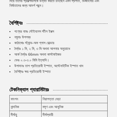
দিয়ে তাদের প্রকল্পগুলিকে উন্নত করতে চাইছেন এমন স্থপতি, ডিজাইনার এবং
নির্মাতাদের জন্য আদর্শ পছন্দ।
বৈশিষ্ট্যঃ
পণ্যের নামঃ স্টেইনলেস স্টীল ইনক্স
নমুনাঃ উপলব্ধ
কাঠামোঃ স্ট্যান্ড-অফ গ্লাস হোল্ডার
দৈর্ঘ্যঃ ১ মি, ২ মি, ৩ মি অথবা আপনার অনুরোধে
আর্ক দৈর্ঘ্যঃ 66mm অথবা কাস্টমাইজড
বেধঃ ০.৩-৩.০ মিমি ইত্যাদি।
উপাদানঃ তাপ প্রতিরোধী ইস্পাত, অস্টেনাইটিক ইস্পাত খাদ
বৈশিষ্ট্যঃ ক্ষয় প্রতিরোধী ইস্পাত
টেকনিক্যাল প্যারামিটারঃ
ফাংশন
নিরাপত্তা বেড়া
নান্দনিক
মসৃণ এবং আধুনিক
দীর্ঘায়ু
দীর্ঘস্থায়ী