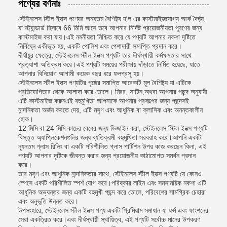
পণ্যের বর্ণনাঃ
স্টেইনলেস স্টিল ইনক্স পণ্যের অন্যতম বৈশিষ্ট্য হ'ল এর কাস্টমাইজযোগ্য আর্ক দৈর্ঘ্য,
যা স্ট্যান্ডার্ড হিসাবে 66 মিমি আসে তবে আপনার নির্দিষ্ট প্রয়োজনীয়তা পূরণের জন্য
কাস্টমাইজ করা যায়।এই নমনীয়তা নিশ্চিত করে যে পণ্যটি আপনার নকশা দৃষ্টিতে
নির্বিঘ্নে একীভূত হয়, একটি পোলিশ এবং পেশাদারী সমাপ্তি প্রদান করে।
দীর্ঘায়ুর ক্ষেত্রে, স্টেইনলেস স্টীল ইনক্স পণ্যটি তার দীর্ঘস্থায়ী কর্মক্ষমতার সাথে
প্রত্যাশা অতিক্রম করে।এই পণ্যটি সময়ের পরীক্ষায় দাঁড়াতে নির্মিত হয়েছে, যাতে
আপনার বিনিয়োগ আগামী কয়েক বছর ধরে ফলপ্রসূ হয়।
স্টেইনলেস স্টীল ইনক্স পণ্যটির পৃষ্ঠের সমাপ্তি আরেকটি মূল বৈশিষ্ট্য যা এটিকে
প্রতিযোগিতার থেকে আলাদা করে তোলে। মিরর, সাটিন,অথবা আপনার পছন্দ অনুযায়ী
এটি কাস্টমাইজ করুনএই বহুমুখিতা আপনাকে আপনার প্রকল্পের জন্য পছন্দসই
নান্দনিকতা অর্জন করতে দেয়, এটি মসৃণ এবং আধুনিক বা ক্লাসিক এবং অনন্তকালীন
হোক।
12 মিমি বা 24 মিমি কাচের বেধের জন্য ডিজাইন করা, স্টেইনলেস স্টিল ইনক্স পণ্যটি
বিস্তৃত অ্যাপ্লিকেশনগুলির জন্য ব্যতিক্রমী বহুমুখিতা সরবরাহ করে।আপনি একটি
ন্যূনতম গ্লাস রিলিং বা একটি পরিশীলিত গ্লাস পার্টিশন উপর কাজ করছেন কিনা, এই
পণ্যটি আপনার দৃষ্টিকে জীবন্ত করার জন্য প্রয়োজনীয় কাঠামোগত সমর্থন প্রদান
করে।
তার মসৃণ এবং আধুনিক নান্দনিকতার সাথে, স্টেইনলেস স্টীল ইনক্স পণ্যটি যে কোনও
স্পেসে একটি পরিশীলিত স্পর্শ যোগ করে।পরিষ্কার লাইন এবং সমসাময়িক নকশা এটি
আধুনিক অভ্যন্তর জন্য একটি বহুমুখী পছন্দ করে তোলে, পরিবেশের সামগ্রিক চেহারা
এবং অনুভূতি উন্নত করে।
উপসংহারে, স্টেইনলেস স্টীল ইনক্স পণ্য একটি প্রিমিয়াম সমাধান যা ফর্ম এবং ফাংশনের
সেরা একত্রিত করে।এবং দীর্ঘস্থায়ী স্থায়িত্ব, এই পণ্যটি সর্বোচ্চ মানের উপকরণ