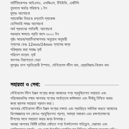
সার্টিফিকেশনঃ আইএসও, এসজিএস, টিইউভি, এমটিসি
ন্যূনতম অর্ডার পরিমাণঃ ১ টন
মূল্যঃ আলোচনা
প্যাকেজিং বিবরণঃ রপ্তানি প্যাকেজ
ডেলিভারি সময়ঃ আলোচনা
অর্থ প্রদানের শর্তাবলী: আলোচনা
সরবরাহ ক্ষমতাঃ প্রতি মাসে ৩০০০ টন
পৃষ্ঠঃ আয়না/স্যাটিন/আপনার অনুরোধ অনুযায়ী
গ্লাসের বেধঃ 12mm/24mm গ্লাসের জন্য
পরিষ্কার করা সহজঃ হ্যাঁ
পরিবেশ বান্ধব: হ্যাঁ
ফাংশনঃ নিরাপত্তা বেড়া
মূলশব্দঃ তাপ প্রতিরোধী ইস্পাত, স্টেইনলেস স্টীল খাদ, ক্রোমিয়াম-নিকেল খাদ
সহায়তা ও সেবা:
স্টেইনলেস স্টিল ইনক্স পণ্যের জন্য আমাদের পণ্য প্রযুক্তিগত সহায়তা এবং
পরিষেবাগুলির লক্ষ্য আপনার পণ্যের সর্বোত্তম কর্মক্ষমতা এবং দীর্ঘায়ু নিশ্চিত করার
জন্য ব্যাপক সহায়তা প্রদান করা।
আপনার স্টেইনলেস স্টীল ইনক্স পণ্যের দক্ষতা এবং স্থায়িত্ব সর্বাধিক করতে আমাদের
বিশেষজ্ঞদের দল কোনও প্রযুক্তিগত প্রশ্ন, সমস্যা সমাধান এবং রক্ষণাবেক্ষণের
টিপসের সাথে সহায়তা করার জন্য উপলব্ধ।
আমরা আপনার নির্দিষ্ট চাহিদা মেটাতে পণ্য ইনস্টলেশন গাইডেন্স, মেরামত এবং