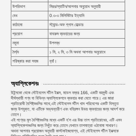
উপরিভাগ
মিরর/স্যাটিন/আপনার অনুরোধ অনুযায়ী
বেধ
0.৩-৩ মিলিমিটার ইত্যাদি
কাঠামো
স্ট্যান্ড-অফ গ্লাস হোল্ডার
প্রয়োগ
বাথরুম ব্যবহারের জন্য
নমুনা
উপলব্ধ
দৈর্ঘ্য
১ মি, ২ মি, ৩ মি অথবা আপনার অনুরোধে
পরিষ্কার করা সহজ
হ্যাঁ।
অ্যাপ্লিকেশনঃ
উইন্সকো থেকে স্টেইনলেস স্টীল ইনক্স, মডেল নম্বর 166, একটি বহুমুখী এবং
দীর্ঘস্থায়ী পণ্য যা বিভিন্ন অ্যাপ্লিকেশনে ব্যবহার করা যেতে পারে। এর জারা
প্রতিরোধী বৈশিষ্ট্যগুলির সাথে,এই স্টেইনলেস স্টীল খাদ পরিবেশের একটি বিস্তৃত
জন্য উপযুক্ত, যা এটিকে অভ্যন্তরীণ এবং বহিরঙ্গন উভয় ব্যবহারের জন্য আদর্শ করে
তোলে।
এই পণ্যের মূল বৈশিষ্ট্যগুলির মধ্যে একটি হ'ল এর উচ্চ তাপ প্রতিরোধের, এটি এমন
অ্যাপ্লিকেশনগুলির জন্য নিখুঁত করে তোলে যেখানে তাপমাত্রা ওঠানামা সাধারণ।
অথবা আপনার প্রয়োজন অনুযায়ী কাস্টমাইজযোগ্য, এই স্টেইনলেস স্টীল ইনক্সকে