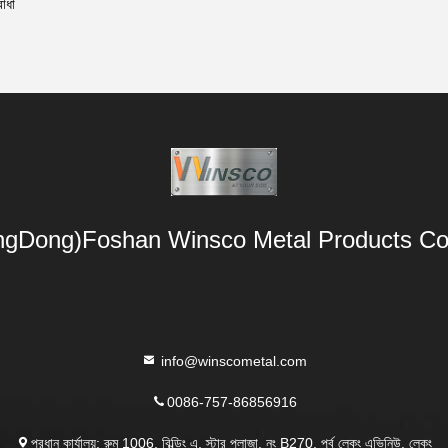
বাধা
gDong)Foshan Winsco Metal Products Co.
info@winscometal.com
0086-757-86856916
প্রধান কার্যালয়: রুম 1006, বিল্ডিং এ, স্টার প্লাজা, নং B270, পূর্ব লেকং এভিনিউ, লেকং