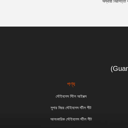
অস্থায়ী নিরাপত্তা 
(Guan
পণ্য
স্টেইনলেস স্টিল আইনক্স
সুপার মিরর স্টেইনলেস স্টীল শীট
আলংকারিক স্টেইনলেস স্টীল শীট