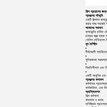
শিল্প প্রয়োগের জন্
প্রকল্পের পটভূমি
একটি উত্পাদন ক্লায
করার সময় সহজেই স্
আমাদের সমাধান
ক্লায়েন্টের চাহিদ
চক্রের যন্ত্র দ্বা
পোলিশ স্টেইনলেস স্
মূল বৈশিষ্ট্য
দীর্ঘমেয়াদী স্থায়িত
সুবিধাজনক সঞ্চয়স্
স্থিতিশীলতা এবং নি
একটি আধুনিক এবং পে
প্রকল্পের ফলাফল
কর্মশালার প্রবেশদ্ব
কার্যকারিতা, এবং উ
অ্যাপ্লিকেশন
শিল্প কর্মশালা
কারখানা ও গুদাম
বাণিজ্যিক প্রবেশদ্ব