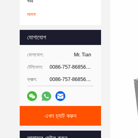
খবর
মামলা
যোগাযোগ
যোগাযোগ:
Mr. Tian
টেলিফোন:
0086-757-86856916
ফ্যাক্স:
0086-757-86856916
এখন চ্যাট করুন