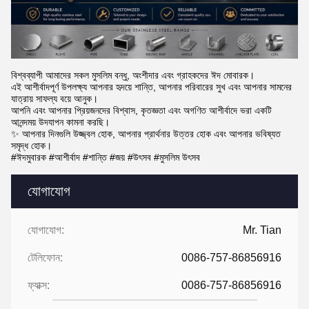
বিশ্বব্যাপী আমাদের সকল মুসলিম বন্ধু, অংশীদার এবং গ্রাহকদের ঈদ মোবারক।
এই আশীর্বাদপূর্ণ উপলক্ষ্য আপনার হৃদয়ে শান্তি, আপনার পরিবারের সুখ এবং আপনার সামনের
যাত্রায় সাফল্য বয়ে আনুক।
আপনি এবং আপনার প্রিয়জনদের বিশ্বাস, কৃতজ্ঞতা এবং অগণিত আশীর্বাদে ভরা একটি
আনন্দময় উদযাপন কামনা করছি।
✨ আপনার দিনগুলি উজ্জ্বল হোক, আপনার প্রার্থনার উত্তর হোক এবং আপনার ভবিষ্যত
সমৃদ্ধ হোক।
#ঈদমুবারক #আশীর্বাদ #শান্তি #জয় #উৎসব #মুসলিম উৎসব
যোগাযোগ
যোগাযোগ:
Mr. Tian
টেলিফোন:
0086-757-86856916
ফ্যাক্স:
0086-757-86856916