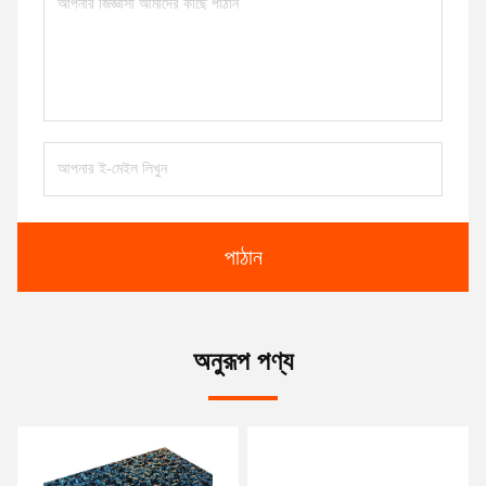
পাঠান
অনুরূপ পণ্য