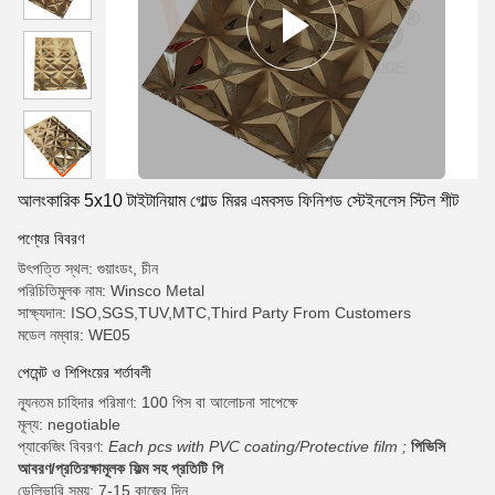
আলংকারিক 5x10 টাইটানিয়াম গোল্ড মিরর এমবসড ফিনিশড স্টেইনলেস স্টিল শীট
পণ্যের বিবরণ
উৎপত্তি স্থল: গুয়াংডং, চীন
পরিচিতিমুলক নাম: Winsco Metal
সাক্ষ্যদান: ISO,SGS,TUV,MTC,Third Party From Customers
মডেল নম্বার: WE05
পেমেন্ট ও শিপিংয়ের শর্তাবলী
ন্যূনতম চাহিদার পরিমাণ: 100 পিস বা আলোচনা সাপেক্ষে
মূল্য: negotiable
প্যাকেজিং বিবরণ:
Each pcs with PVC coating/Protective film ;
পিভিসি
আবরণ/প্রতিরক্ষামূলক ফিল্ম সহ প্রতিটি পি
ডেলিভারি সময়: 7-15 কাজের দিন