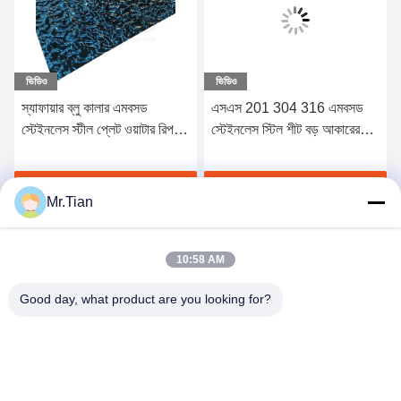
ভিডিও
ভিডিও
স্যাফায়ার ব্লু কালার এমবসড
এসএস 201 304 316 এমবসড
স্টেইনলেস স্টীল প্লেট ওয়াটার রিপল
স্টেইনলেস স্টিল শীট বড় আকারের
সারফেস সহ
জলের লহর ব্রোঞ্জ রঙের আয়না
সেরা দাম পান
সেরা দাম পান
Mr.Tian
10:58 AM
Good day, what product are you looking for?
(GuangDong)Foshan Winsco Metal Products
Co., Ltd.
info@winscometal.com