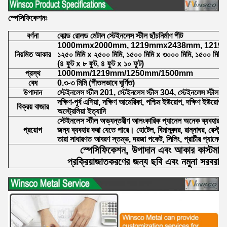
স্পেসিফিকেশনঃ
বর্ণনা
কোল্ড রোলড মেটাল স্টেইনলেস স্টীল ছাঁচনির্মাণ শীট
1000mmx2000mm, 1219mmx2438mm, 1219
নিয়মিত আকার
১২৫০ মিমি x ২৫০০ মিমি, ১৫০০ মিমি x ৩০০০ মিমি, ১৫০০ মিমি
(৪ ফুট x ৮ ফুট, ৪ ফুট x ১০ ফুট)
প্রস্থ
1000mm/1219mm/1250mm/1500mm
বেধ
0.৩-৩ মিমি (শীতলভাবে ঘূর্ণিত)
উপাদান
স্টেইনলেস স্টীল 201, স্টেইনলেস স্টীল 304, স্টেইনলেস স্টীল 
দক্ষিণ-পূর্ব এশিয়া, দক্ষিণ আমেরিকা, পশ্চিম ইউরোপ, দক্ষিণ ইউরোপ, ম
বিক্রয় বাজার
অস্ট্রেলিয়া ইত্যাদি
স্টেইনলেস স্টীল অভ্যন্তরীণ আলংকারিক প্যানেল অনেক ব্যবহার আছে
প্রয়োগ
জন্য ব্যবহার করা যেতে পারে। হোটেল, বিমানবন্দর, রান্নাঘর, রেস্টু
তারা সাধারণত আবরণ স্তম্ভ, দরজা পকেট, সিলিং, প্রাচীর প্যানেল ই
স্পেসিফিকেশন, উপাদান এবং আকার কাস্টমাই
প্রক্রিয়াজাতকরণের জন্য ছবি এবং নমুনা সরবরা