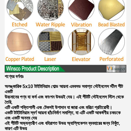
পণ্যের বর্ণনাঃ
অলঙ্কারিক 5x10 টাইটানিয়াম গোল্ড আয়না এমবসড সমাপ্ত স্টেইনলেস স্টীল শীট
একটি
উচ্চমানের পণ্য যা ফর্ম এবং ফাংশন উভয়ই দেয়। এই শীটটি স্টেইনলেস স্টিল থেকে
তৈরি,
এটি একটি শক্তিশালী এবং টেকসই উপাদান যা জারা এবং মরিচা প্রতিরোধী।
একটি টাইটানিয়াম স্বর্ণ আয়না ছাঁচনির্মাণ সমাপ্তি, যা এটি একটি আকর্ষণীয় চকচকে
এবং একটি অনন্য দেয়
এই শীটটি অভ্যন্তরীণ এবং বহিরাগত উভয় অ্যাপ্লিকেশন ব্যবহারের জন্য নিখুঁত,
কারণ এটি উভয়