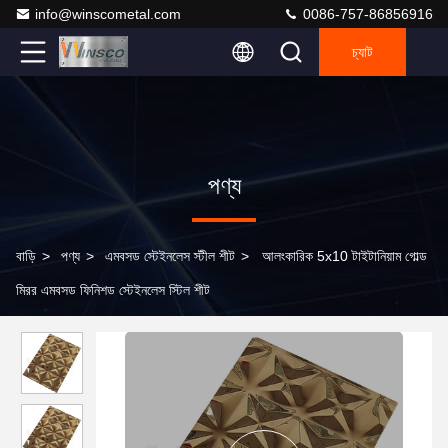
info@winscometal.com
0086-757-86856916
চ্যাট
পণ্য
বাড়ি
>
পণ্য
>
এমবসড স্টেইনলেস স্টীল শীট
>
আলংকারিক 5x10 টাইটানিয়াম গোল্ড
মিরর এমবসড ফিনিশড স্টেইনলেস স্টিল শীট