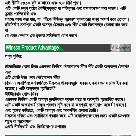
এই শীটটি ৫x১০ ফুট আকারের এবং ০.৮ মিমি পুরু।
এটি একটি মসৃণ পৃষ্ঠের বৈশিষ্ট্যযুক্ত যা পরিষ্কার এবং রক্ষণাবেক্ষণ করা সহজ। এটি
স্ক্র্যাচ প্রতিরোধী এবং
সহজে কাজ করা যায়, যা এটিকে বিভিন্ন প্রকল্পে ব্যবহারের জন্য আদর্শ করে তোলে।
ছাঁচনির্মাণ সমাপ্তি একটি অনন্য টেক্সচার এবং শীট একটি বিলাসবহুল চেহারা দান করে,
যা
যে কোন স্পেসে এক টুকরো মার্জিততা যোগ করবে।
পণ্য সুবিধা
:
টাইটানিয়াম গোল্ড মিরর এমবসড ফিনিস স্টেইনলেস স্টীল শীট একটি অত্যন্ত টেকসই
এবং
এটি একটি উচ্চ-শেষ স্টেইনলেস স্টীল
বিভিন্ন অ্যাপ্লিকেশনগুলিতে উচ্চতর পারফরম্যান্স সরবরাহ করার জন্য ডিজাইন করা
হয়েছে। এটি অত্যন্ত প্রতিরোধী
টাইটানিয়াম গোল্ড মিরর
এমবসড ফিনিস একটি অনন্য নান্দনিকতা প্রদান করে যা অবশ্যই প্রভাবিত করবে।
এটি একটি অত্যাশ্চর্য চাক্ষুষ প্রভাব সৃষ্টি করে যা অবশ্যই মনোযোগ আকর্ষণ করবে।
এবং পৃষ্ঠের গভীরতা, একটি অনন্য এবং আকর্ষণীয় চেহারা তৈরি।
উচ্চতর শক্তি এবং স্থায়িত্ব প্রদান করে, এটি অ্যাপ্লিকেশনের জন্য একটি চমৎকার
পছন্দ যা প্রয়োজন
একটি দীর্ঘস্থায়ী এবং নির্ভরযোগ্য উপাদান।