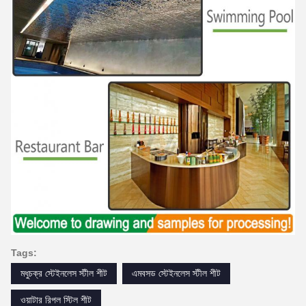
Tags:
মধুচক্র স্টেইনলেস স্টীল শীট
এমবসড স্টেইনলেস স্টীল শীট
ওয়াটার রিপল স্টিল শীট