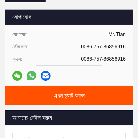
যোগাযোগ
যোগাযোগ:
Mr. Tian
টেলিফোন:
0086-757-86856916
ফ্যাক্স:
0086-757-86856916
এখন চ্যাট করুন
আমাদের মেইল করুন