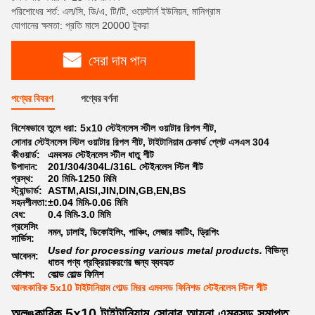
পরিশোধের শর্ত: এল/সি, ডি/এ, টি/টি, ওয়েস্টার্ন ইউনিয়ন, মানিগ্রাম
যোগানের ক্ষমতা: প্রতি মাসে 20000 টুকরা
সেরা দাম পান
পণ্যের বিবরণ
পণ্যের বর্ণনা
বিশেষভাবে তুলে ধরা:
5x10 স্টেইনলেস স্টীল ওয়াটার রিপল শীট
,
সোনার স্টেইনলেস স্টিল ওয়াটার রিপল শীট
,
টাইটানিয়াম চেকার্ড প্লেট এসএস 304
কীওয়ার্ড:
এমবসড স্টেইনলেস স্টীল ধাতু শীট
উপাদান:
201/304/304L/316L স্টেইনলেস স্টিল শীট
প্রস্থ:
20 মিমি-1250 মিমি
স্ট্যান্ডার্ড:
ASTM,AISI,JIN,DIN,GB,EN,BS
সহনশীলতা:
±0.04 মিমি-0.06 মিমি
বেধ:
0.4 মিমি-3.0 মিমি
প্রসেসিং
নমন, ঢালাই, ডিকোইলিং, পাঞ্চিং, লেজার কাটিং, ড্রিপিং
সার্ভিস:
Used for processing various metal products.
বিভিন্ন
আবেদন:
ধাতব পণ্য প্রক্রিয়াকরণের জন্য ব্যবহৃত
কৌশল:
কোল্ড রোল্ড ফিনিশ
আলংকারিক 5x10 টাইটানিয়াম গোল্ড মিরর এমবসড ফিনিশড স্টেইনলেস স্টিল শীট
অলঙ্কারিক 5x10 টাইটানিয়াম সোনার আয়না এমবসড সমাপ্ত