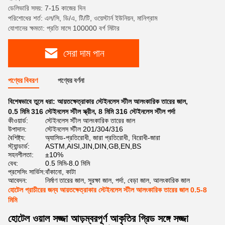
ডেলিভারি সময়: 7-15 কাজের দিন
পরিশোধের শর্ত: এল/সি, ডি/এ, টি/টি, ওয়েস্টার্ন ইউনিয়ন, মানিগ্রাম
যোগানের ক্ষমতা: প্রতি মাসে 100000 বর্গ মিটার
সেরা দাম পান
পণ্যের বিবরণ
পণ্যের বর্ণনা
বিশেষভাবে তুলে ধরা:
আয়তক্ষেত্রাকার স্টেইনলেস স্টীল আলংকারিক তারের জাল
,
0.5 মিমি 316 স্টেইনলেস স্টীল স্ক্রীন
,
8 মিমি 316 স্টেইনলেস স্টীল পর্দা
কীওয়ার্ড:
স্টেইনলেস স্টীল আলংকারিক তারের জাল
উপাদান:
স্টেইনলেস স্টীল 201/304/316
বৈশিষ্ট্য:
অ্যাসিড-প্রতিরোধী, জারা প্রতিরোধী, বিরোধী-জারা
স্ট্যান্ডার্ড:
ASTM,AISI,JIN,DIN,GB,EN,BS
সহনশীলতা:
±10%
বেধ:
0.5 মিমি-8.0 মিমি
প্রসেসিং সার্ভিস:
বাঁকানো, কাটা
আবেদন:
নির্মাণ তারের জাল, সুরক্ষা জাল, পর্দা, বেড়া জাল, আলংকারিক জাল
হোটেল প্রাচীরের জন্য আয়তক্ষেত্রাকার স্টেইনলেস স্টীল আলংকারিক তারের জাল 0.5-8
মিমি
হোটেল ওয়াল সজ্জা আড়ম্বরপূর্ণ আকৃতির গ্রিড সঙ্গে সজ্জা