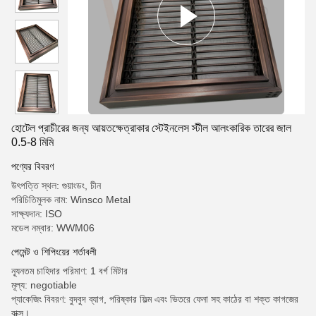
হোটেল প্রাচীরের জন্য আয়তক্ষেত্রাকার স্টেইনলেস স্টীল আলংকারিক তারের জাল
0.5-8 মিমি
পণ্যের বিবরণ
উৎপত্তি স্থল: গুয়াংডং, চীন
পরিচিতিমুলক নাম: Winsco Metal
সাক্ষ্যদান: ISO
মডেল নম্বার: WWM06
পেমেন্ট ও শিপিংয়ের শর্তাবলী
ন্যূনতম চাহিদার পরিমাণ: 1 বর্গ মিটার
মূল্য: negotiable
প্যাকেজিং বিবরণ: বুদবুদ ব্যাগ, পরিষ্কার ফিল্ম এবং ভিতরে ফেনা সহ কাঠের বা শক্ত কাগজের
বাক্স।