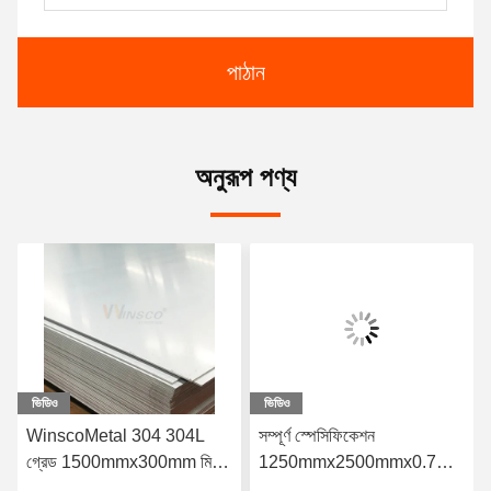
পাঠান
অনুরূপ পণ্য
ভিডিও
ভিডিও
সম্পূর্ণ স্পেসিফিকেশন
মূল কারখানা SUS 316 316L
1250mmx2500mmx0.7mm
স্টেইনলেস স্টীল 2B ধাতু শীট
এস এস প্লেট কোল্ড রোলড 2B
1220mmx2440mmx0.7mm