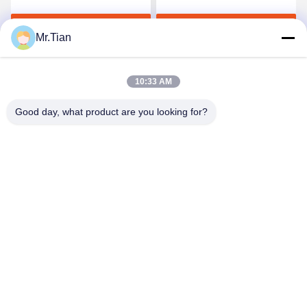
স্টেইনলেস স্টীল শীট 304 304L
সেরা দাম পান
সেরা দাম পান
গ্রেড
Mr.Tian
10:33 AM
Good day, what product are you looking for?
(GuangDong)Foshan Winsco Metal Products
Co., Ltd.
info@winscometal.com
0086-757-86856916
প্রধান কার্যালয়: রুম 1006, বিল্ডিং এ, স্টার প্লাজা, নং B270, পূর্ব লেকং
এভিনিউ, লেকং টাউন, শুন্ডে জেলা, ফোশান সিটি, গুয়াংডং প্রদেশ, চীন।