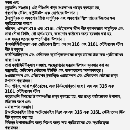
সঞ্চয় এবং
হ্যান্ডলিং সরঞ্জাম। এই শীটগুলি খাদ্য সংরক্ষণের পাত্রে ব্যবহৃত হয়,
প্রসেসিং টেবিল, কাউন্টারটপ এবং মেশিনের উপাদান।
3সামুদ্রিক ও অফশোর শিল্পঃ সামুদ্রিক এবং অফশোর শিল্পে তাদের উচ্চতর ক্ষয়
প্রতিরোধের কারণে
পরিবেশ, এসএস 316 এবং 316L স্টেইনলেস স্টীল শীট ব্যাপকভাবে সামুদ্রিক এবং
তারা নৌকা ফিটিং, নৌ হার্ডওয়্যার, অফশোর কাঠামোর জন্য ব্যবহার করা হয়,
এবং সমুদ্র জলের সংস্পর্শে থাকা উপাদান।
4ফার্মাসিউটিক্যাল এবং মেডিকেল শিল্পঃ এসএস 316 এবং 316L স্টেইনলেস স্টীল
শীট উপযুক্ত
ফার্মাসিউটিক্যাল এবং মেডিকেল অ্যাপ্লিকেশনের জন্য তাদের উচ্চ ক্ষয় প্রতিরোধের
কারণে এবং
তারা ফার্মাসিউটিক্যাল সরঞ্জাম, অস্ত্রোপচার সরঞ্জাম উত্পাদন ব্যবহার করা হয়
যন্ত্রপাতি, মেডিকেল স্টোরেজ ইউনিট এবং হাসপাতালের আসবাবপত্র।
5এয়ারস্পেস এবং এভিয়েশন ইন্ডাস্ট্রিঃ এয়ারস্পেস এবং এভিয়েশন সেক্টরের জন্য
উপাদান প্রয়োজন।
উচ্চ শক্তি, জারা প্রতিরোধের, এবং নির্ভরযোগ্যতা সঙ্গে। এস এস 316 এবং
316L স্টেইনলেস স্টীল
পত্রকগুলি বিমানের উপাদানগুলির জন্য ব্যবহৃত হয়, যার মধ্যে কাঠামোগত উপাদান,
ইঞ্জিনের অংশ এবং
এয়ারস্পেস সরঞ্জাম।
6অটোমোবাইল শিল্পঃ অটোমোবাইল শিল্পে এসএস 316 এবং 316L স্টেইনলেস স্টিল
শীট ব্যবহার করা হয়
বিভিন্ন উপাদানগুলির জন্য শিল্পের জন্য ক্ষয় প্রতিরোধের এবং স্থায়িত্বের
প্রয়োজন।