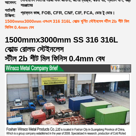
স্টেইনলেস স্টিলের দরজা এবং জানালা, জলের ট্যাঙ্ক, ঝরনা ঘর, স্কার্টিং র্যাপ, যন্ত্রপা
আবেদন:
সরঞ্জামের
শর্তাবলী
প্রাক্তন কাজ, FOB, CFR, CNF, CIF, FCA, ডোর টু ডোর।
চিকিত্সা:
1500mmx3000mm এসএস 316 316L কোল্ড ঘূর্ণিত স্টেইনলেস স্টীল 2b শীট মিল
ফিনিস 0.4mm বেধ
1500mmx3000mm SS 316 316L
কোল্ড রোলড স্টেইনলেস
স্টীল 2b শীট মিল ফিনিস 0.4mm বেধ