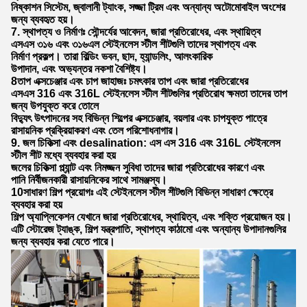
নিষ্কাশন সিস্টেম, জ্বালানী ট্যাংক, সজ্জা ট্রিম এবং অন্যান্য অটোমোবাইল অংশের
জন্য ব্যবহৃত হয়।
7. স্থাপত্য ও নির্মাণঃ সৌন্দর্যের আবেদন, জারা প্রতিরোধের, এবং স্থায়িত্ব
এসএস ৩১৬ এবং ৩১৬এল স্টেইনলেস স্টীল শীটগুলি তাদের স্থাপত্য এবং
নির্মাণ প্রকল্প। তারা বিল্ডিং ভবন, ছাদ, হ্যান্ডলিং, আলংকারিক
উপাদান, এবং অভ্যন্তর নকশা বৈশিষ্ট্য।
8তাপ এক্সচেঞ্জার এবং চাপ জাহাজঃ চমৎকার তাপ এবং জারা প্রতিরোধের
এসএস 316 এবং 316L স্টেইনলেস স্টীল শীটগুলির প্রতিরোধ ক্ষমতা তাদের তাপ
জন্য উপযুক্ত করে তোলে
বিদ্যুৎ উৎপাদনের সহ বিভিন্ন শিল্পের এক্সচেঞ্জার, বয়লার এবং চাপযুক্ত পাত্রে
রাসায়নিক প্রক্রিয়াকরণ এবং তেল পরিশোধনাগার।
9. জল চিকিত্সা এবং desalination: এস এস 316 এবং 316L স্টেইনলেস
স্টীল শীট মধ্যে ব্যবহার করা হয়
জলের চিকিত্সা প্ল্যান্ট এবং নিমজ্জন সুবিধা তাদের জারা প্রতিরোধের কারণে এবং
পানি নির্বীজনকারী রাসায়নিকের সাথে সামঞ্জস্য।
10সাধারণ শিল্প প্রয়োগঃ এই স্টেইনলেস স্টীল শীটগুলি বিভিন্ন সাধারণ ক্ষেত্রে
ব্যবহার করা হয়
শিল্প অ্যাপ্লিকেশন যেখানে জারা প্রতিরোধের, স্থায়িত্ব, এবং শক্তি প্রয়োজন হয়।
এটি স্টোরেজ ট্যাঙ্ক, শিল্প যন্ত্রপাতি, স্থাপত্য কাঠামো এবং অন্যান্য উপাদানগুলির
জন্য ব্যবহার করা যেতে পারে।