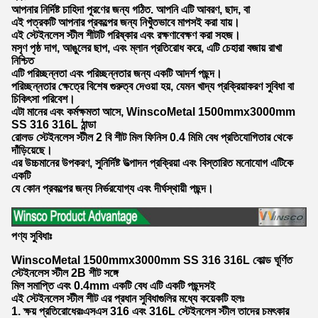
আপনার নির্দিষ্ট চাহিদা পূরণের জন্য গঠিত. আপনি এটি আবরণ, ছাদ, বা
এই পত্রকটি আপনার প্রকল্পের জন্য নিখুঁতভাবে মাপসই করা যায়।
এই স্টেইনলেস স্টীল শীটটি পরিষ্কার এবং রক্ষণাবেক্ষণ করা সহজ।
মসৃণ পৃষ্ঠ দাগ, আঙুলের ছাপ, এবং ম্লান প্রতিরোধ করে, এটি চেহারা বজায় রাখা
নিশ্চিত
এটি পরিচ্ছন্নতা এবং পরিচ্ছন্নতার জন্য একটি আদর্শ পছন্দ।
পরিচ্ছন্নতার ক্ষেত্রে বিশেষ গুরুত্ব দেওয়া হয়, যেমন খাদ্য প্রক্রিয়াকরণ সুবিধা বা
চিকিৎসা পরিবেশ।
এটা মানের এবং কর্মক্ষমতা আসে, WinscoMetal 1500mmx3000mm
SS 316 316L ঠান্ডা
রোলড স্টেইনলেস স্টীল 2 বি শীট মিল ফিনিস 0.4 মিমি বেধ প্রতিযোগিতার থেকে
দাঁড়িয়েছে।
এর উচ্চমানের উপকরণ, সুনির্দিষ্ট উত্পাদন প্রক্রিয়া এবং বিস্তারিত মনোযোগ এটিকে
একটি
যে কোন প্রকল্পের জন্য নির্ভরযোগ্য এবং দীর্ঘস্থায়ী পছন্দ।
পণ্য সুবিধাঃ
WinscoMetal 1500mmx3000mm SS 316 316L কোল্ড ঘূর্ণিত
স্টেইনলেস স্টীল 2B শীট সঙ্গে
মিল সমাপ্তি এবং 0.4mm একটি বেধ এটি একটি পছন্দসই
এই স্টেইনলেস স্টীল শীট এর প্রধান সুবিধাগুলির মধ্যে কয়েকটি হলঃ
1. ক্ষয় প্রতিরোধেরঃএসএস 316 এবং 316L স্টেইনলেস স্টীল তাদের চমৎকার