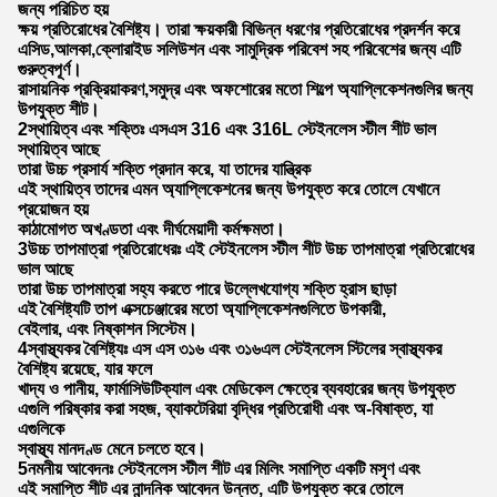
জন্য পরিচিত হয়
ক্ষয় প্রতিরোধের বৈশিষ্ট্য। তারা ক্ষয়কারী বিভিন্ন ধরণের প্রতিরোধের প্রদর্শন করে
এসিড,আলকা,ক্লোরাইড সলিউশন এবং সামুদ্রিক পরিবেশ সহ পরিবেশের জন্য এটি
গুরুত্বপূর্ণ।
রাসায়নিক প্রক্রিয়াকরণ,সমুদ্র এবং অফশোরের মতো শিল্পে অ্যাপ্লিকেশনগুলির জন্য
উপযুক্ত শীট।
2স্থায়িত্ব এবং শক্তিঃ এসএস 316 এবং 316L স্টেইনলেস স্টীল শীট ভাল
স্থায়িত্ব আছে
তারা উচ্চ প্রসার্য শক্তি প্রদান করে, যা তাদের যান্ত্রিক
এই স্থায়িত্ব তাদের এমন অ্যাপ্লিকেশনের জন্য উপযুক্ত করে তোলে যেখানে
প্রয়োজন হয়
কাঠামোগত অখণ্ডতা এবং দীর্ঘমেয়াদী কর্মক্ষমতা।
3উচ্চ তাপমাত্রা প্রতিরোধেরঃ এই স্টেইনলেস স্টীল শীট উচ্চ তাপমাত্রা প্রতিরোধের
ভাল আছে
তারা উচ্চ তাপমাত্রা সহ্য করতে পারে উল্লেখযোগ্য শক্তি হ্রাস ছাড়া
এই বৈশিষ্ট্যটি তাপ এক্সচেঞ্জারের মতো অ্যাপ্লিকেশনগুলিতে উপকারী,
বেইলার, এবং নিষ্কাশন সিস্টেম।
4স্বাস্থ্যকর বৈশিষ্ট্যঃ এস এস ৩১৬ এবং ৩১৬এল স্টেইনলেস স্টিলের স্বাস্থ্যকর
বৈশিষ্ট্য রয়েছে, যার ফলে
খাদ্য ও পানীয়, ফার্মাসিউটিক্যাল এবং মেডিকেল ক্ষেত্রে ব্যবহারের জন্য উপযুক্ত
এগুলি পরিষ্কার করা সহজ, ব্যাকটেরিয়া বৃদ্ধির প্রতিরোধী এবং অ-বিষাক্ত, যা
এগুলিকে
স্বাস্থ্য মানদণ্ড মেনে চলতে হবে।
5নমনীয় আবেদনঃ স্টেইনলেস স্টীল শীট এর মিলিং সমাপ্তি একটি মসৃণ এবং
এই সমাপ্তি শীট এর নান্দনিক আবেদন উন্নত, এটি উপযুক্ত করে তোলে