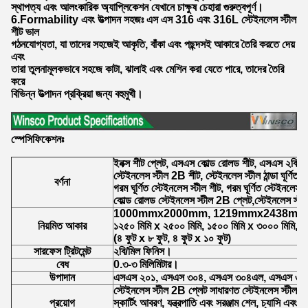
স্থাপত্য এবং আলংকারিক অ্যাপ্লিকেশন যেখানে চাক্ষুষ চেহারা গুরুত্বপূর্ণ।
6.Formability এবং উত্পাদন সহজঃ এস এস 316 এবং 316L স্টেইনলেস স্টীল
শীট ভাল
গঠনযোগ্যতা, যা তাদের সহজেই আকৃতি, বাঁকা এবং পছন্দসই আকারে তৈরি করতে দেয়
এবং
তারা তুলনামূলকভাবে সহজে কাটা, ঝালাই এবং মেশিন করা যেতে পারে, তাদের তৈরি
করে
বিভিন্ন উত্পাদন প্রক্রিয়া জন্য বহুমুখী।
স্পেসিফিকেশনঃ
ইনক্স শীট প্লেট, এসএস কোল্ড রোলড শীট, এসএস ২বি শী
স্টেইনলেস স্টীল 2B শীট, স্টেইনলেস স্টীল ঠান্ডা ঘূর্ণিত শ
বর্ণনা
গরম ঘূর্ণিত স্টেইনলেস স্টীল শীট, গরম ঘূর্ণিত স্টেইনলেস স
কোল্ড রোলড স্টেইনলেস স্টীল 2B প্লেট,স্টেইনলেস স্ট
1000mmx2000mm, 1219mmx2438mm
নিয়মিত আকার
১২৫০ মিমি x ২৫০০ মিমি, ১৫০০ মিমি x ৩০০০ মিমি, 
(৪ ফুট x ৮ ফুট, ৪ ফুট x ১০ ফুট)
সারফেস ট্রিটমেন্ট
২বি/মিল ফিনিস।
বেধ
0.৩-৩ মিলিমিটার।
উপাদান
এসএস ২০১, এসএস ৩০৪, এসএস ৩০৪এল, এসএস ৩১
স্টেইনলেস স্টীল 2B প্লেট সাধারণত স্টেইনলেস স্টীল দ
প্রয়োগ
স্কার্টিং আবরণ, যন্ত্রপাতি এবং সরঞ্জাম শেল, চ্যাসি এবং 