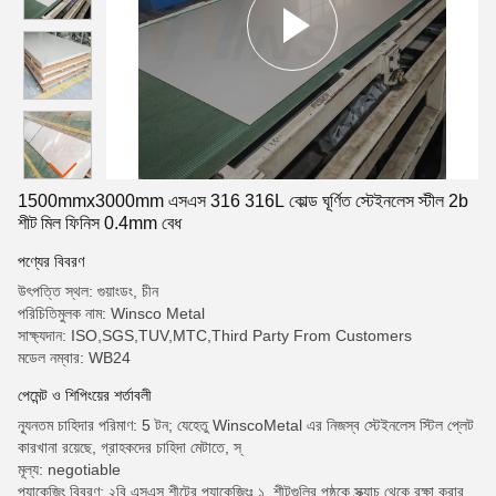
1500mmx3000mm এসএস 316 316L কোল্ড ঘূর্ণিত স্টেইনলেস স্টীল 2b
শীট মিল ফিনিস 0.4mm বেধ
পণ্যের বিবরণ
উৎপত্তি স্থল: গুয়াংডং, চীন
পরিচিতিমুলক নাম: Winsco Metal
সাক্ষ্যদান: ISO,SGS,TUV,MTC,Third Party From Customers
মডেল নম্বার: WB24
পেমেন্ট ও শিপিংয়ের শর্তাবলী
ন্যূনতম চাহিদার পরিমাণ: 5 টন; যেহেতু WinscoMetal এর নিজস্ব স্টেইনলেস স্টিল প্লেট
কারখানা রয়েছে, গ্রাহকদের চাহিদা মেটাতে, স্
মূল্য: negotiable
প্যাকেজিং বিবরণ: ২বি এসএস শীটের প্যাকেজিংঃ ১. শীটগুলির পৃষ্ঠকে স্ক্র্যাচ থেকে রক্ষা করার