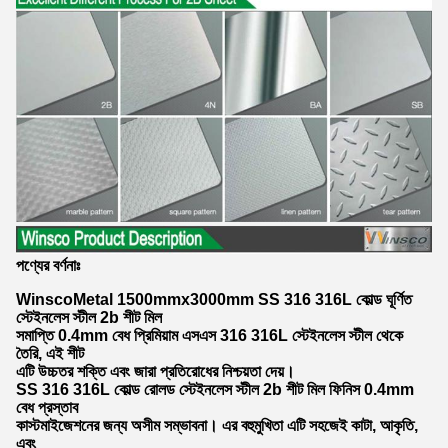
পণ্যের বর্ণনাঃ
WinscoMetal 1500mmx3000mm SS 316 316L কোল্ড ঘূর্ণিত
স্টেইনলেস স্টীল 2b শীট মিল
সমাপ্তি 0.4mm বেধ প্রিমিয়াম এসএস 316 316L স্টেইনলেস স্টীল থেকে
তৈরি, এই শীট
এটি উচ্চতর শক্তি এবং জারা প্রতিরোধের নিশ্চয়তা দেয়।
SS 316 316L কোল্ড রোলড স্টেইনলেস স্টীল 2b শীট মিল ফিনিস 0.4mm
বেধ প্রস্তাব
কাস্টমাইজেশনের জন্য অসীম সম্ভাবনা। এর বহুমুখিতা এটি সহজেই কাটা, আকৃতি,
এবং