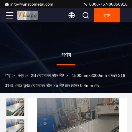
info@winscometal.com
0086-757-86856916
চ্যাট
পণ্য
বাড়ি
>
পণ্য
>
2B স্টেইনলেস স্টীল শীট
>
1500mmx3000mm এসএস 316
316L কোল্ড ঘূর্ণিত স্টেইনলেস স্টীল 2b শীট মিল ফিনিস 0.4mm বেধ