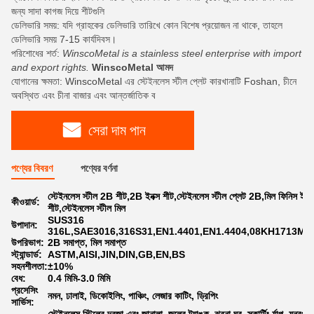
জন্য সাদা কাগজ দিয়ে শীটগুলি
ডেলিভারি সময়: যদি গ্রাহকের ডেলিভারি তারিখে কোন বিশেষ প্রয়োজন না থাকে, তাহলে
ডেলিভারি সময় 7-15 কার্যদিবস।
পরিশোধের শর্ত:
WinscoMetal is a stainless steel enterprise with import
and export rights.
WinscoMetal আমদ
যোগানের ক্ষমতা: WinscoMetal এর স্টেইনলেস স্টীল প্লেট কারখানাটি Foshan, চীনে
অবস্থিত এবং চীনা বাজার এবং আন্তর্জাতিক ব
সেরা দাম পান
পণ্যের বিবরণ
পণ্যের বর্ণনা
স্টেইনলেস স্টীল 2B শীট,2B ইনক্স শীট,স্টেইনলেস স্টীল প্লেট 2B,মিল ফিনিস ইনক্
কীওয়ার্ড:
শীট,স্টেইনলেস স্টীল মিল
SUS316
উপাদান:
316L,SAE3016,316S31,EN1.4401,EN1.4404,08KH1713M2
উপরিভাগ:
2B সমাপ্ত, মিল সমাপ্ত
স্ট্যান্ডার্ড:
ASTM,AISI,JIN,DIN,GB,EN,BS
সহনশীলতা:
±10%
বেধ:
0.4 মিমি-3.0 মিমি
প্রসেসিং
নমন, ঢালাই, ডিকোইলিং, পাঞ্চিং, লেজার কাটিং, ড্রিপিং
সার্ভিস: