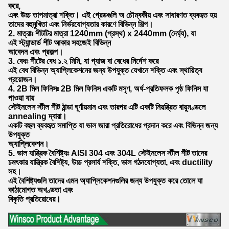
করে,
এবং উচ্চ তাপমাত্রা শক্তি। এই গ্রেডগুলি অ চৌম্বকীয় এবং সাধারণত ব্যবহৃত হয়
তাদের বহুমুখিতা এবং নির্ভরযোগ্যতার কারণে বিভিন্ন শিল্প।
2. মাত্রাঃ শীটটির মাত্রা 1240mm (প্রস্থ) x 2440mm (দৈর্ঘ্য), যা
এই স্ট্যান্ডার্ড শীট আকার সহজেই বিভিন্ন
আবেদন এবং প্রকল্প।
3. বেধঃ শীটের বেধ ১.২ মিমি, যা গ্যাজ বা বেধের নির্দেশ করে
এই বেধ বিভিন্ন অ্যাপ্লিকেশনের জন্য উপযুক্ত যেখানে শক্তি এবং স্থায়িত্ব
প্রয়োজন।
4. 2B মিল ফিনিসঃ 2B মিল ফিনিস একটি মসৃণ, অর্ধ-প্রতিফলক পৃষ্ঠ ফিনিস যা
পাওয়া যায়
স্টেইনলেস স্টীল শীট ঠান্ডা ঘূর্ণায়মান এবং তারপর এটি একটি নিয়ন্ত্রিত বায়ুমণ্ডলে
annealing দ্বারা।
একটি বহুল ব্যবহৃত সমাপ্তি যা ভাল জারা প্রতিরোধের প্রদান করে এবং বিভিন্ন জন্য
উপযুক্ত
অ্যাপ্লিকেশন।
5. ভাল যান্ত্রিক বৈশিষ্ট্যঃ AISI 304 এবং 304L স্টেইনলেস স্টীল শীট তাদের
চমৎকার যান্ত্রিক বৈশিষ্ট্য, উচ্চ প্রসার্য শক্তি, ভাল গঠনযোগ্যতা, এবং ductility
সহ।
এই বৈশিষ্ট্যগুলি তাদের এমন অ্যাপ্লিকেশনগুলির জন্য উপযুক্ত করে তোলে যা
কাঠামোগত অখণ্ডতা এবং
বিকৃতি প্রতিরোধের।