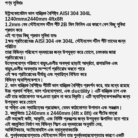
পণ্য সুবিধাঃ
উইন্সকোমেটাল ভাল যান্ত্রিক বৈশিষ্ট্য AISI 304 304L
1240mmx2440mm 4ftx8ft
1.2mm বেধ স্টেইনলেস স্টীল শীট 2B মিল ফিনিস এর কারণে বেশ কিছু সুবিধা
প্রদান করে
এই পণ্যের কিছু প্রধান সুবিধা হলঃ
1ক্ষয় প্রতিরোধেরঃ AISI 304 এবং 304L স্টেইনলেস স্টীল শীট তাদের জন্য
পরিচিত
তারা বিভিন্ন পরিবেশে ব্যবহারের জন্য উপযুক্ত করে তোলে, চমৎকার জারা
প্রতিরোধের।
উল্লেখযোগ্য পরিমাণে বায়ুমণ্ডলীয় অবস্থা ছাড়াই আর্দ্রতা, রাসায়নিক এবং
বায়ুমণ্ডলীয় অবস্থার সংস্পর্শে প্রতিরোধ করতে পারে
এই ক্ষয় প্রতিরোধের দীর্ঘায়ু এবং স্থায়িত্ব নিশ্চিত করে
বিভিন্ন অ্যাপ্লিকেশনে।
2. ভাল যান্ত্রিক বৈশিষ্ট্যঃ শীটটি ভাল যান্ত্রিক বৈশিষ্ট্য প্রদর্শন করে, যার মধ্যে রয়েছে
উচ্চ প্রসার্য শক্তি, ভাল গঠনযোগ্যতা, এবং ductility। এটি যান্ত্রিক চাপ এবং
এটি তার কাঠামোগত অখণ্ডতা হ্রাস না করে বিকৃতি। এটি অ্যাপ্লিকেশনগুলির জন্য
উপযুক্ত করে তোলে
যা শক্তি এবং স্থায়িত্বের প্রয়োজন, যেমন কাঠামোগত উপাদান এবং সরঞ্জাম।
3. বহুমুখিতাঃ 1240mm x 2440mm (4ft x 8ft) এর শীটের মাত্রা
এটি সহজেই কাটা, আকৃতি, এবং নির্দিষ্ট প্রকল্পের জন্য উপযুক্ত উত্পাদিত হতে পারে
এই বহুমুখিতা নির্মাণ সহ বিভিন্ন শিল্পে এর ব্যবহারের অনুমতি দেয়,
আর্কিটেকচার, অটোমোবাইল এবং ম্যানুফ্যাকচারিং
4. পুনর্ব্যবহারযোগ্যতাঃ স্টেইনলেস স্টিল তার পুনর্ব্যবহারযোগ্যতার কারণে একটি