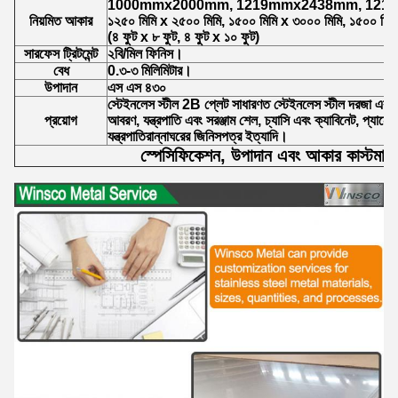
1000mmx2000mm, 1219mmx2438mm, 121
নিয়মিত আকার
১২৫০ মিমি x ২৫০০ মিমি, ১৫০০ মিমি x ৩০০০ মিমি, ১৫০০ মিম
(৪ ফুট x ৮ ফুট, ৪ ফুট x ১০ ফুট)
সারফেস ট্রিটমেন্ট
২বি/মিল ফিনিস।
বেধ
0.৩-৩ মিলিমিটার।
উপাদান
এস এস ৪৩০
স্টেইনলেস স্টীল 2B প্লেট সাধারণত স্টেইনলেস স্টীল দরজা এবং উই
প্রয়োগ
আবরণ, যন্ত্রপাতি এবং সরঞ্জাম শেল, চ্যাসি এবং ক্যাবিনেট, প্যানেল
যন্ত্রপাতিরান্নাঘরের জিনিসপত্র ইত্যাদি।
স্পেসিফিকেশন, উপাদান এবং আকার কাস্টমাই