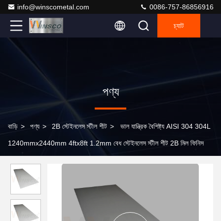
info@winscometal.com
0086-757-86856916
চ্যাট
পণ্য
বাড়ি
>
পণ্য
>
2B স্টেইনলেস স্টীল শীট
>
ভাল যান্ত্রিক বৈশিষ্ট্য AISI 304 304L
1240mmx2440mm 4ftx8ft 1.2mm বেধ স্টেইনলেস স্টীল শীট 2B মিল ফিনিস