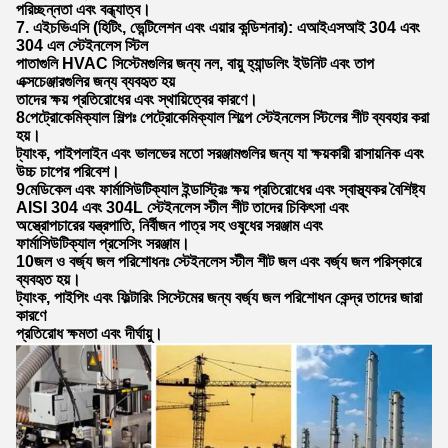
পরিচ্ছন্নতা এবং বন্ধ্যাত্ব।
7. এইচভিএসি (হিটিং, ভেন্টিলেশন এবং এয়ার কন্ডিশনার): এআইএসআই 304 এবং
304 এল স্টেইনলেস স্টিল
পাতাগুলি HVAC সিস্টেমগুলির জন্য নল, বায়ু হ্যান্ডলিং ইউনিট এবং তাপ
এক্সচেঞ্জারগুলির জন্য ব্যবহৃত হয়
তাদের ক্ষয় প্রতিরোধের এবং স্থায়িত্বের কারণে।
8পেট্রোকেমিক্যাল শিল্পঃ পেট্রোকেমিক্যাল শিল্পে স্টেইনলেস স্টিলের শীট ব্যবহার করা
হয়।
ট্যাংক, পাইপলাইন এবং ভালভের মতো সরঞ্জামগুলির জন্য যা ক্ষয়কারী রাসায়নিক এবং
উচ্চ চাপের পরিবেশ।
9মেডিকেল এবং ফার্মাসিউটিক্যাল ইন্ডাস্ট্রিঃ ক্ষয় প্রতিরোধের এবং স্বাস্থ্যকর বৈশিষ্ট্য
AISI 304 এবং 304L স্টেইনলেস স্টীল শীট তাদের চিকিৎসা এবং
অস্ত্রোপচারের যন্ত্রপাতি, নির্বীজন পাত্র সহ ওষুধের সরঞ্জাম এবং
ফার্মাসিউটিক্যাল প্রসেসিং সরঞ্জাম।
10জল ও বর্জ্য জল পরিশোধনঃ স্টেইনলেস স্টীল শীট জল এবং বর্জ্য জল পরিস্কারে
ব্যবহৃত হয়।
ট্যাংক, পাইপিং এবং ফিল্টারিং সিস্টেমের জন্য বর্জ্য জল পরিশোধন কেন্দ্র তাদের জারা
কারণে
প্রতিরোধ ক্ষমতা এবং দীর্ঘায়ু।