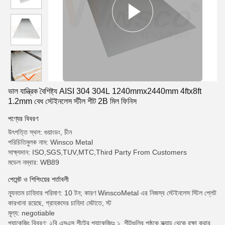
ভাল যান্ত্রিক বৈশিষ্ট্য AISI 304 304L 1240mmx2440mm 4ftx8ft
1.2mm বেধ স্টেইনলেস স্টীল শীট 2B মিল ফিনিস
পণ্যের বিবরণ
উৎপত্তি স্থল: গুয়াংডং, চীন
পরিচিতিমুলক নাম: Winsco Metal
সাক্ষ্যদান: ISO,SGS,TUV,MTC,Third Party From Customers
মডেল নম্বার: WB89
পেমেন্ট ও শিপিংয়ের শর্তাবলী
ন্যূনতম চাহিদার পরিমাণ: 10 টন; কারণ WinscoMetal এর নিজস্ব স্টেইনলেস স্টিল প্লেট
কারখানা রয়েছে, গ্রাহকদের চাহিদা মেটাতে, স্ট
মূল্য: negotiable
প্যাকেজিং বিবরণ: ২বি এসএস শীটের প্যাকেজিংঃ ১. শীটগুলির পৃষ্ঠকে স্ক্র্যাচ থেকে রক্ষা করার