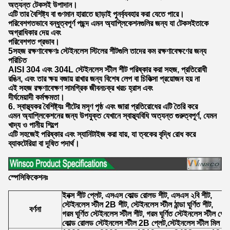
অত্যন্ত টেকসই উপাদান।
এটি তার বৈশিষ্ট্য বা গুণমান হারাতে ছাড়াই পুনর্ব্যবহার করা যেতে পারে।
পরিবেশগতভাবে বন্ধুত্বপূর্ণ পছন্দ এমন অ্যাপ্লিকেশনগুলির জন্য যা টেকসইতাকে
অগ্রাধিকার দেয় এবং
পরিবেশগত প্রভাব।
5সহজ রক্ষণাবেক্ষণঃ স্টেইনলেস স্টিলের শীটগুলি তাদের কম রক্ষণাবেক্ষণের জন্য
পরিচিত
AISI 304 এবং 304L স্টেইনলেস স্টীল শীট পরিষ্কার করা সহজ, প্রতিরোধী
রঙিন, এবং তার ক্ষয় বজায় রাখার জন্য বিশেষ লেপ বা চিকিত্সা প্রয়োজন হয় না
এই সহজ রক্ষণাবেক্ষণ সামগ্রিক জীবনচক্র খরচ হ্রাস এবং
দীর্ঘমেয়াদী কর্মক্ষমতা।
6. স্বাস্থ্যকর বৈশিষ্ট্যঃ শীটের মসৃণ পৃষ্ঠ এবং জারা প্রতিরোধের এটি তৈরি করে
এমন অ্যাপ্লিকেশনের জন্য উপযুক্ত যেখানে স্বাস্থ্যবিধি অত্যন্ত গুরুত্বপূর্ণ, যেমন
খাদ্য ও পানীয় শিল্পে
এটি সহজেই পরিষ্কার এবং স্যানিটাইজ করা যায়, যা ত্বকের বৃদ্ধি রোধ করে
ব্যাকটেরিয়া বা দূষিত পদার্থ।
স্পেসিফিকেশনঃ
ইনক্স শীট প্লেট, এসএস কোল্ড রোলড শীট, এসএস ২বি শীট,
স্টেইনলেস স্টীল 2B শীট, স্টেইনলেস স্টীল ঠান্ডা ঘূর্ণিত শীট,
বর্ণনা
গরম ঘূর্ণিত স্টেইনলেস স্টীল শীট, গরম ঘূর্ণিত স্টেইনলেস স্টীল প্লে
কোল্ড রোলড স্টেইনলেস স্টীল 2B প্লেট,স্টেইনলেস স্টীল মিল ফ