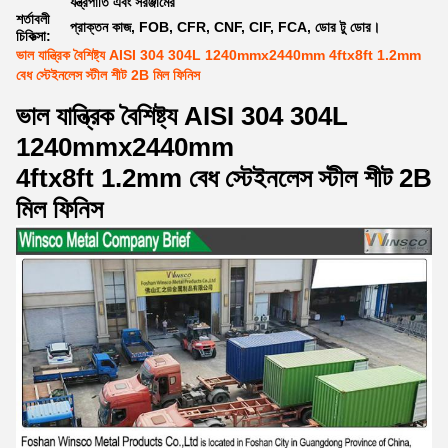
যন্ত্রপাতি এবং সরঞ্জামের
শর্তাবলী
প্রাক্তন কাজ, FOB, CFR, CNF, CIF, FCA, ডোর টু ডোর।
চিকিত্সা:
ভাল যান্ত্রিক বৈশিষ্ট্য AISI 304 304L 1240mmx2440mm 4ftx8ft 1.2mm
বেধ স্টেইনলেস স্টীল শীট 2B মিল ফিনিস
ভাল যান্ত্রিক বৈশিষ্ট্য AISI 304 304L
1240mmx2440mm
4ftx8ft 1.2mm বেধ স্টেইনলেস স্টীল শীট 2B
মিল ফিনিস