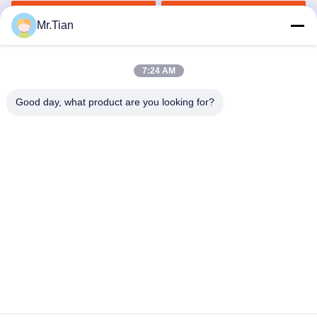
স্টেইনলেস স্টীল শীট 304 304L
সেরা দাম পান
সেরা দাম পান
গ্রেড
Mr.Tian
7:24 AM
Good day, what product are you looking for?
(GuangDong)Foshan Winsco Metal Products
Co., Ltd.
info@winscometal.com
0086-757-86856916
প্রধান কার্যালয়: রুম 1006, বিল্ডিং এ, স্টার প্লাজা, নং B270, পূর্ব লেকং
এভিনিউ, লেকং টাউন, শুন্ডে জেলা, ফোশান সিটি, গুয়াংডং প্রদেশ, চীন।
চীন ভালো মানের স্টেইনলেস স্টিল আইনক্স সরবরাহকারী। কপিরাইট © 2023-2026