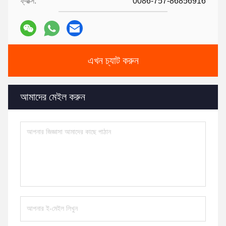
ফ্যাক্স:
0086-757-86856916
এখন চ্যাট করুন
আমাদের মেইল করুন