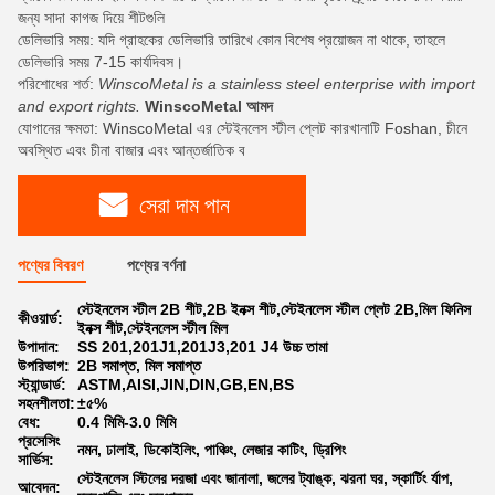
জন্য সাদা কাগজ দিয়ে শীটগুলি
ডেলিভারি সময়: যদি গ্রাহকের ডেলিভারি তারিখে কোন বিশেষ প্রয়োজন না থাকে, তাহলে
ডেলিভারি সময় 7-15 কার্যদিবস।
পরিশোধের শর্ত:
WinscoMetal is a stainless steel enterprise with import
and export rights.
WinscoMetal আমদ
যোগানের ক্ষমতা: WinscoMetal এর স্টেইনলেস স্টীল প্লেট কারখানাটি Foshan, চীনে
অবস্থিত এবং চীনা বাজার এবং আন্তর্জাতিক ব
সেরা দাম পান
পণ্যের বিবরণ
পণ্যের বর্ণনা
স্টেইনলেস স্টীল 2B শীট,2B ইনক্স শীট,স্টেইনলেস স্টীল প্লেট 2B,মিল ফিনিস
কীওয়ার্ড:
ইনক্স শীট,স্টেইনলেস স্টীল মিল
উপাদান:
SS 201,201J1,201J3,201 J4 উচ্চ তামা
উপরিভাগ:
2B সমাপ্ত, মিল সমাপ্ত
স্ট্যান্ডার্ড:
ASTM,AISI,JIN,DIN,GB,EN,BS
সহনশীলতা:
±৫%
বেধ:
0.4 মিমি-3.0 মিমি
প্রসেসিং
নমন, ঢালাই, ডিকোইলিং, পাঞ্চিং, লেজার কাটিং, ড্রিপিং
সার্ভিস:
স্টেইনলেস স্টিলের দরজা এবং জানালা, জলের ট্যাঙ্ক, ঝরনা ঘর, স্কার্টিং র্যাপ,
আবেদন: